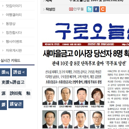
구로오늘신문 1007호 (2025.02.28)
제목
맛집이야기
안무월
작성인
여행갤러리
동영상
칭찬합시다
행사/이벤트
자유게시판
援щ
誘쇱＜
吏援ъ誘쇱고
源
諛⑹寃
釉
蹂닿굔
媛