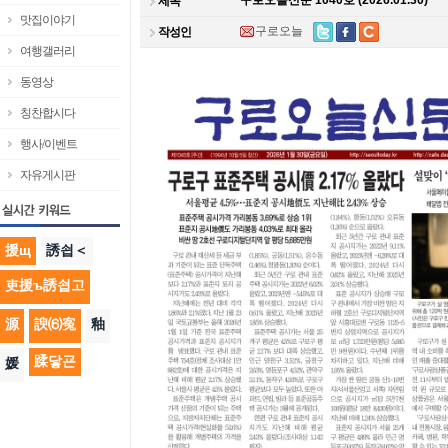
구로오늘신문 1040호 (2026.01.30)
제목
맛집이야기
구로오늘
작성인
여행갤러리
동영상
칭찬합시다
행사/이벤트
자유게시판
援щ
誘쇱＜
吏援ъ誘쇱고
源
諛⑹寃
釉
蹂닿굔
媛