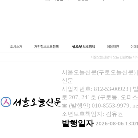
서울오늘신문의 모든 컨텐츠는 저작
서울오늘신문(구로오늘신문) | 등록
신문
사업자번호: 812-53-00923
로 207, 241호 (구로동, 오퍼스
☎ (발행인) 010-8553-9979, new
소년보호책임자: 김유권
발행일자