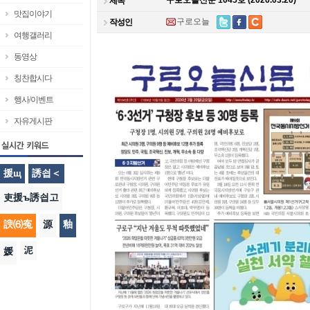
구로오늘신문 1045호 (2026.03.20)
제목
맛집이야기
구로오늘
작성인
여행갤러리
동영상
칭찬합시다
행사/이벤트
자유게시판
援щ
誘쇱＜
吏援ъ誘쇱고
諛⑹寃
源
釉
泥
媛