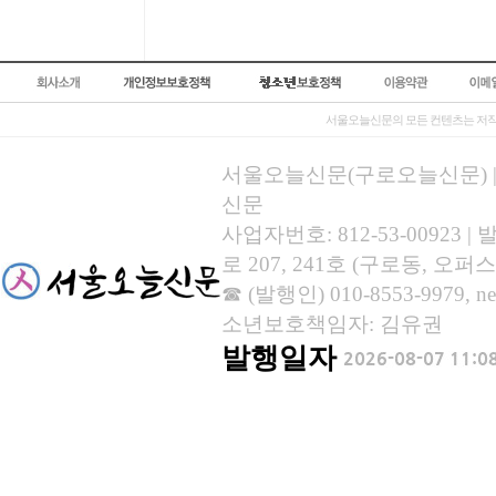
서울오늘신문의 모든 컨텐츠는 저작
서울오늘신문(구로오늘신문) | 등록
신문
사업자번호: 812-53-00923
로 207, 241호 (구로동, 오퍼스
☎ (발행인) 010-8553-9979, new
소년보호책임자: 김유권
발행일자