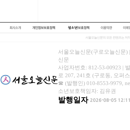
서울오늘신문의 모든 컨텐츠는 저작
서울오늘신문(구로오늘신문) | 등록
신문
사업자번호: 812-53-00923
로 207, 241호 (구로동, 오퍼스
☎ (발행인) 010-8553-9979, new
소년보호책임자: 김유권
발행일자