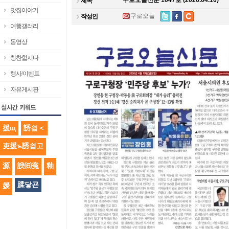
구로오늘신문 1047호 (2026.04.10)
제목
맛집이야기
구로오늘
작성인
여행갤러리
동영상
칭찬합시다
행사/이벤트
자유게시판
援щ
誘쇱＜
吏援ъ誘쇱고
源
諛⑹寃
釉
蹂닿굔
媛