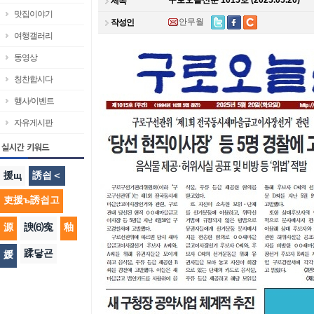
구로오늘신문 1015호 (2025.05.20)
제목
맛집이야기
안무월
작성인
여행갤러리
동영상
칭찬합시다
행사/이벤트
자유게시판
援щ
誘쇱＜
吏援ъ誘쇱고
源
諛⑹寃
釉
蹂닿굔
媛