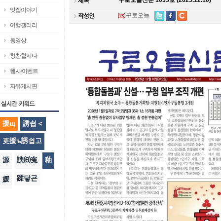
구로오늘신문 1035호 (2025.12.10)
제목
맛집이야기
구로오늘
작성인
여행갤러리
동영상
칭찬합시다
행사/이벤트
자유게시판
援щ
誘쇱＜
吏援ъ誘쇱고
源
諛⑹寃
釉
蹂닿굔
媛