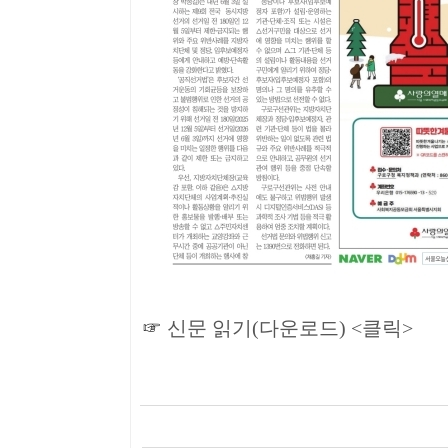
☞
신문 읽기(다운로드) <클릭>