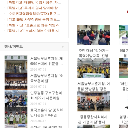
연속 선정
고 10% ...
[특별기고] 대한민국 임시정부, 자주
독립의 ...
[특별기고] 우리가 잊지 말아야 할 서
해수호...
‘수도권광역급행철도(GTX)-B 구로
노선 환기...
[기고]불법 사무장병원 등의 건보재
정 침해에...
[특별 기고] ‘보훈으로 잇는 책임과
통합의 ...
[특별기고] ‘보이지 않는 안전을 지키
는 안...
주민 대상 ‘찾아가는
6월 
폭력예방교육’ 진행
월
서울남부보훈지청, 제
6019부대에 위문금 전
달
2026-07-01
서울남부보훈지청 ‘호
국보훈의 달’
서울남부보훈지청, 어
‘어린
2026-07-01
울림 텃밭정원‘청춘을
통
민주평통 구로구협의
심는 실버 텃밭’진행
회 제22기 자문위원
31명
2026-07-01
호국보훈의 달 및 6·10
만세운동 100주년 고
궁동종합사회복지
검정
척야구장서 시구·시타
2026-06-12
관‘가정의 달’행사 진
1인
옥외광고물 재해방재
행