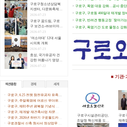
구로구청소년상담복
>
구로구, 폭염 대응 강화…공사 중단
지센터, 다문화축제서
>
구로구, 구로동 466일대 재개발 
생명존중 아웃리치 운
2026-07-23
영
>
구로구, 반려견 행동교정 `찾아가는
구로구 꿈드림, 구로
구 보건소-㈜브이아이
>
구로구, 폭염기간 도로 물청소 강화
펫 연계
2026-07-23
다
‘여소야대’ 12대 서울
시의회 개회
2026-07-23
효성, 국가유공자 건
강한 여름나기 영양식
지원
2026-07-22
■ 기관
구로구, 6.25 전쟁 참전유공자 유족에
화랑무공훈장 전수
구로구, 주말폭염에 어르신 무더위쉼
터 47개소 문 연다
구로구, 제81주년 광복절 기념식 개
최
구로구, 재개발·재건축사업 자문단 1
구로구시설관리공단,
구로
차 회의 개최
구로구, 2026년 하반기 구로월드카페
조달청 혁신제품 도입
재취
톡톡(Talk Talk) 수강생 모집
구로경찰서 신축 청사서 정상업무 개
으로 공영주차장 화재
업컨