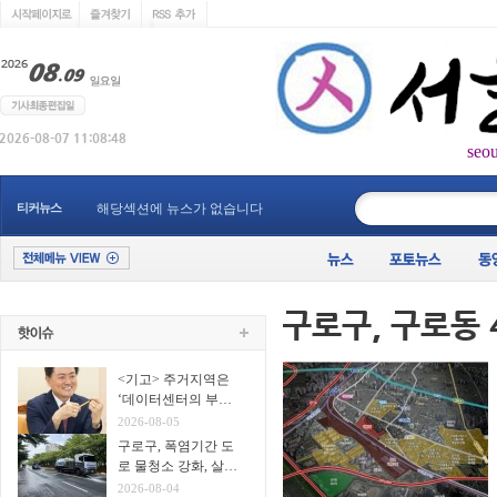
seo
____________
티커뉴스
해당섹션에 뉴스가 없습니다
<기고> 주거지역은
‘데이터센터의 부
지’가 아니다
2026-08-05
구로구, 폭염기간 도
로 물청소 강화, 살수
차7대 투입 무더위 식
2026-08-04