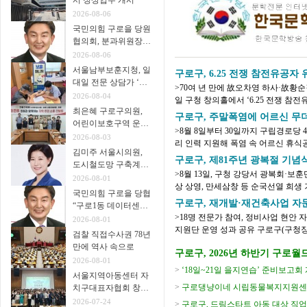
서 정상업무 개시
2026-08-06
국민의힘 구로을 당원
협의회, 분과위원장∙
협의회장 임명
2026-08-06
서울남부보훈지청, 일
구로구, 6.25 전쟁 참전유공
대일 전문 상담가 ‘보
>70여 년 만에 故오차영 하사·故황
훈매니저’ 운영
2026-08-04
일 구청 창의홀에서 ‘6.25 전쟁 참전
최은혜 구로구의원,
년 시작한 육군본부 주관 ‘6.25 전쟁 무
구로구, 주말폭염에 어르신 무더
어린이보호구역 운영
>8월 8일부터 30일까지 구립경로당 
개선 주민 간담회 개
2026-08-03
리 인력 지원해 폭염 속 어르신 휴식
최
김미주 서울시의원,
지는 가운데 어르신들이 주말과 휴일에
구로구, 제81주년 광복절 기념
도시철도망 구축계획
>8월 13일, 구청 강당서 광복회·보훈
시민공청회 참석
2026-08-01
상 상영, 만세삼창 등 순국선열 희생 기려 구로구(구청장 장인홍)는 제81
국민의힘 구로을 당협
을 맞아 오는 8월 13일(목) 오전 10시 30
구로구, 재개발·재건축사업 자문
“구로1동 데이터센터
>18명 전문가 참여, 정비사업 현안 자
추진 중단을”
2026-08-01
지원단 운영 성과 공유 구로구(구청장 장인홍)가 8월 6일 재개발·재건축사업 자문단
검찰 직접수사권 78년
1차 회의를 열고 정비사업 현안에 대한 
만에 역사 속으로
구로구, 2026년 하반기 구로월드카
2026-08-01
강생 모집
>
‘18일~21일 을지연습’ 준비보고회
서울지역아동센터 자
>
구로댕냥이네 시립동물복지지원센터
치구대표자협회 창립
총회 개최
2026-07-24
>
구로구, 드림스타트 아동 대상 직