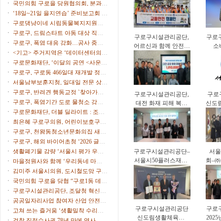
시
국민의힘 구로을 당원협의회, 분과위
대응력 강화
원장∙협의회장 임명
‘18일~21일 을지연습’ 준비보고회 개
최
구로댕냥이네 시립동물복지지원센
터 ‘길고양이 사진 공모전’
구로구, 드림스타트 아동 대상 직업
구로구시설관리공단,
구로
체험 프로그램 운영
구로구, 폭염 대응 강화…공사 중단·
어르신과 함께 안전한
소
행사 일정 조정
<기고> 주거지역은 ‘데이터센터의
보행문화 확산
(C
부지’가 아니다
구로문화재단, ‘이달의 공연 <사운드
중심
트립>’ 9월 공연 개최
구로구, 구로동 466일대 재개발 정비
계획 수립 본격 착수
서울남부보훈지청, 일대일 전문 상담
가 ‘보훈매니저’ 운영
구로구, 반려견 행동교정 `찾아가는
구로구시설관리공단,
구로
펫마스터` 참가자 모집
구로구, 폭염기간 도로 물청소 강화,
대전 화재 피해 복구
신도
살수차7대 투입 무더위 식힌다
구로문화재단, 더블 딜라이트 : 조윤
지원 성금 전달
르신
성 트리오 & 스탠딩 에그 개최
최은혜 구로구의원, 어린이보호구역
운영 개선 주민 간담회 개최
구로구, 천왕동청소년문화의집 새단
장…오픈파티·청소년 축제
구로구, 해외 바이어초청 ‘2026 글로
벌 비즈니스 상담회’ 참가기업 모집
생활폐기물 감량 ‘서울시 평가 우수
구로구시설관리공단–
서울
구’ 선정
서울시50플러스재단,
회–
마을정원사와 함께 ‘우리동네 마을
중장년 일자리 창출
빌리
정원’ 식재 행사 개최
김미주 서울시의원, 도시철도망 구축
업무협약
계획 시민공청회 참석
국민의힘 구로을 당협 “구로1동 데이
터센터 추진 중단을”
구로구시설관리공단, 조달청 혁신제
품 도입으로 공영주차장 화재 대응력
공공일자리사업 참여자 산업 안전·
강화
구로구시설관리공단
구로
보건 교육 실시
고쳐 쓰는 즐거움 ‘생활밀착 수리교
신도림생활체육관,
202
육’ 운영
검찰 직접수사권 78년 만에 역사 속