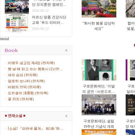
단 모의훈련·캠페인
실시
2026-06-12
어르신 맞춤 건강식단
교육 ‘푸드 리터러시
“화사한 봄꽃 감상하
짧아
클래스’ 운영
세요”
벚꽃
2026-06-12
게 
seoul
이병두 설교집 제4집 (전자책)
짬 날 때 읽고 쓰는 짬동시 (2) (전자
책)
새의 습성 (전자책)
알로하 쏘나타 (전자책)
구로문화재단, ‘이달
구로
바람의 언덕 (전자책)
의 공연 <사운드트립
딜라이
도린곁의 淸香歌 (전자책)
>’ 9월 공연 개최
리오
꽃 잔치 (전자책)
■ 연재소설 ■
구로문화재단, 설립
구로
19주년 기념식 개최
장 재
[소설] 『파란색 물개』 제1화 '한복
한국 
입은 女子' (제8회) / 김산