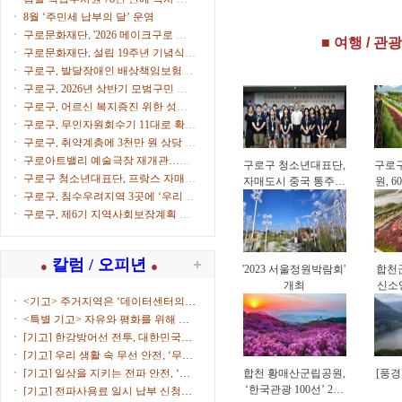
‘체육시설 안전경영
영(
으로
8월 ‘주민세 납부의 달’ 운영
인증(KSPO 45001)’
구로문화재단, '2026 메이크구로 아
■ 여행 / 관광
획득
트마켓' 참가자 모집
구로문화재단, 설립 19주년 기념식
개최
구로구, 발달장애인 배상책임보험으
로 생활 속 사고 보상
구로구, 2026년 상반기 모범구민 표
창 수여
구로구, 어르신 복지증진 위한 성금
500만원 전달
구로구, 무인자원회수기 11대로 확대
운영
구로구, 취약계층에 3천만 원 상당 후
원물품 전달
구로아트밸리 예술극장 재개관…이
구로구 청소년대표단,
구로
탈리아·한국 협연 '별들의 투란도트'
구로구 청소년대표단, 프랑스 자매도
자매도시 중국 통주구
원, 
시서 문화교류
구로구, 침수우려지역 3곳에 ‘우리동
방문…4박 5일 교류
네 수방거점’ 운영
활동
구로구, 제6기 지역사회보장계획 수
립 본격화
칼럼 / 오피년
●
●
'2023 서울정원박람회'
합천군
개최
신소
<기고> 주거지역은 ‘데이터센터의
부...
<특별 기고> 자유와 평화를 위해 함
께...
[기고] 한강방어선 전투, 대한민국을
지켜낸 ...
[기고] 우리 생활 속 무선 안전, ‘무선
국 허...
[기고] 일상을 지키는 전파 안전, ‘적
합천 황매산군립공원,
[풍경
합성평...
‘한국관광 100선’ 2회
[기고] 전파사용료 일시 납부 신청하