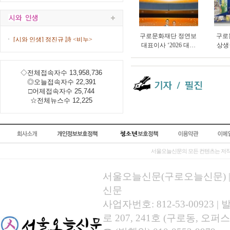
구로문화재단 정연보
구로
[시와 인생] 정진규 詩 <비누>
대표이사 ‘2026 대한
상생
민국 한류문화산업대
타’ 
상’ 수상
총연
◇전체접속자수 13,958,736
◎오늘접속자수 22,391
□어제접속자수 25,744
☆전체뉴스수 12,225
서울오늘신문의 모든 컨텐츠는 저작
서울오늘신문(구로오늘신문) | 등록
신문
사업자번호: 812-53-00923
로 207, 241호 (구로동, 오퍼스