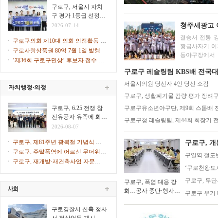
힌다
구로구, 서울시 자치
구 평가 1등급 선정…
2026년 지자체 합동평
청주세광고 
2026-07-14
가
결승서 전통 강
구로구의회 제10대 의회 의정활동 시
황금사자기 이후 44년만에 충북 
작
구로사랑상품권 80억 7월 1일 발행
동야구장에서 
‘제36회 구로구민상’ 후보자 접수 시
겸 주말리그 왕
작
구로구 레슬링팀 KBS배 전국대
서울시의원 당선자 4인 당선 소감
구로구, 생활폐기물 감량 평가 장려구
구로구, 6.25 전쟁 참
구로구유소년야구단, 제9회 스톰배
전유공자 유족에 화랑
구로구청 레슬링팀, 제44회 회장기 
무공훈장 전수
2026-08-07
구로구, 제81주년 광복절 기념식 개
구로구, 
최
구로구, 주말폭염에 어르신 무더위쉼
구일역 철도
터 47개소 문 연다
구로구, 재개발·재건축사업 자문단 1
‘구로천왕도서
차 회의 개최
구로구, 무
구로구, 폭염 대응 강
화…공사 중단·행사
구로구 우기 
일정 조정
구로경찰서 신축 청사