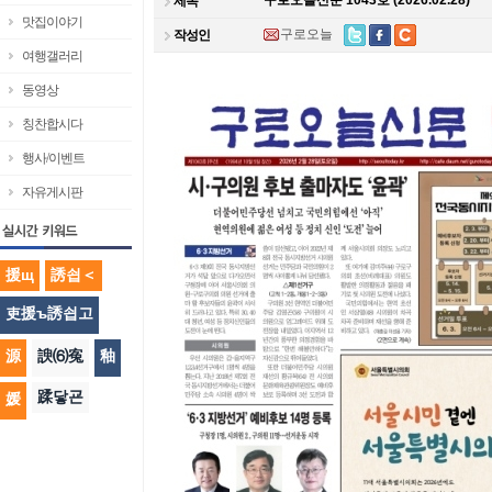
구로오늘신문 1043호 (2026.02.28)
제목
맛집이야기
구로오늘
작성인
여행갤러리
동영상
칭찬합시다
행사/이벤트
자유게시판
援щ
誘쇱＜
吏援ъ誘쇱고
源
諛⑹寃
釉
蹂닿굔
媛