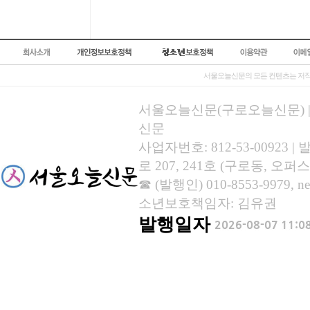
서울오늘신문의 모든 컨텐츠는 저작
서울오늘신문(구로오늘신문) | 등록
신문
사업자번호: 812-53-00923
로 207, 241호 (구로동, 오퍼스
☎ (발행인) 010-8553-9979, new
소년보호책임자: 김유권
발행일자