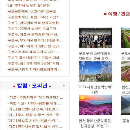
‘체육시설 안전경영
영(
으로
8월 ‘주민세 납부의 달’ 운영
인증(KSPO 45001)’
구로문화재단, '2026 메이크구로 아
■ 여행 / 관광
획득
트마켓' 참가자 모집
구로문화재단, 설립 19주년 기념식
개최
구로구, 발달장애인 배상책임보험으
로 생활 속 사고 보상
구로구, 2026년 상반기 모범구민 표
창 수여
구로구, 어르신 복지증진 위한 성금
500만원 전달
구로구, 무인자원회수기 11대로 확대
운영
구로구, 취약계층에 3천만 원 상당 후
원물품 전달
구로아트밸리 예술극장 재개관…이
구로구 청소년대표단,
구로
탈리아·한국 협연 '별들의 투란도트'
구로구 청소년대표단, 프랑스 자매도
자매도시 중국 통주구
원, 
시서 문화교류
구로구, 침수우려지역 3곳에 ‘우리동
방문…4박 5일 교류
네 수방거점’ 운영
활동
구로구, 제6기 지역사회보장계획 수
립 본격화
칼럼 / 오피년
●
●
'2023 서울정원박람회'
합천군
개최
신소
<기고> 주거지역은 ‘데이터센터의
부...
<특별 기고> 자유와 평화를 위해 함
께...
[기고] 한강방어선 전투, 대한민국을
지켜낸 ...
[기고] 우리 생활 속 무선 안전, ‘무선
국 허...
[기고] 일상을 지키는 전파 안전, ‘적
합천 황매산군립공원,
[풍경
합성평...
‘한국관광 100선’ 2회
[기고] 전파사용료 일시 납부 신청하