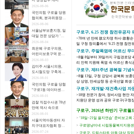
서 정상업무 개시
2026-08-06
국민의힘 구로을 당원
협의회, 분과위원장∙
협의회장 임명
2026-08-06
서울남부보훈지청, 일
구로구, 6.25 전쟁 참전유공
대일 전문 상담가 ‘보
>70여 년 만에 故오차영 하사·故황
훈매니저’ 운영
2026-08-04
일 구청 창의홀에서 ‘6.25 전쟁 참전
최은혜 구로구의원,
년 시작한 육군본부 주관 ‘6.25 전쟁 무
구로구, 주말폭염에 어르신 무더
어린이보호구역 운영
>8월 8일부터 30일까지 구립경로당 
개선 주민 간담회 개
2026-08-03
리 인력 지원해 폭염 속 어르신 휴식
최
김미주 서울시의원,
지는 가운데 어르신들이 주말과 휴일에
구로구, 제81주년 광복절 기념
도시철도망 구축계획
>8월 13일, 구청 강당서 광복회·보훈
시민공청회 참석
2026-08-01
상 상영, 만세삼창 등 순국선열 희생 기려 구로구(구청장 장인홍)는 제81
국민의힘 구로을 당협
을 맞아 오는 8월 13일(목) 오전 10시 30
구로구, 재개발·재건축사업 자문
“구로1동 데이터센터
>18명 전문가 참여, 정비사업 현안 자
추진 중단을”
2026-08-01
지원단 운영 성과 공유 구로구(구청장 장인홍)가 8월 6일 재개발·재건축사업 자문단
검찰 직접수사권 78년
1차 회의를 열고 정비사업 현안에 대한 
만에 역사 속으로
구로구, 2026년 하반기 구로월드카
2026-08-01
강생 모집
>
‘18일~21일 을지연습’ 준비보고회
서울지역아동센터 자
>
구로댕냥이네 시립동물복지지원센터
치구대표자협회 창립
총회 개최
2026-07-24
>
구로구, 드림스타트 아동 대상 직