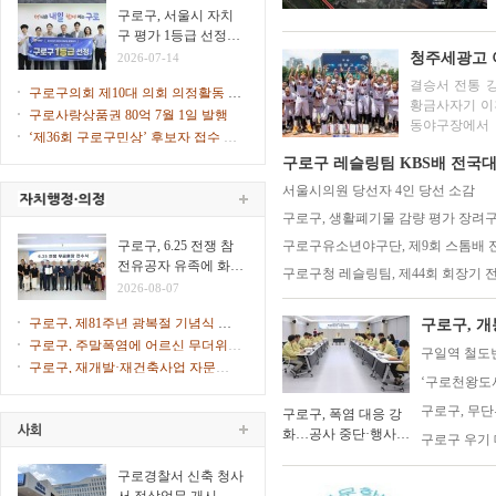
힌다
구로구, 서울시 자치
구 평가 1등급 선정…
2026년 지자체 합동평
청주세광고 
2026-07-14
가
결승서 전통 강
구로구의회 제10대 의회 의정활동 시
황금사자기 이후 44년만에 충북 
작
구로사랑상품권 80억 7월 1일 발행
동야구장에서 
‘제36회 구로구민상’ 후보자 접수 시
겸 주말리그 왕
작
구로구 레슬링팀 KBS배 전국대
서울시의원 당선자 4인 당선 소감
구로구, 생활폐기물 감량 평가 장려구
구로구, 6.25 전쟁 참
구로구유소년야구단, 제9회 스톰배
전유공자 유족에 화랑
구로구청 레슬링팀, 제44회 회장기 
무공훈장 전수
2026-08-07
구로구, 제81주년 광복절 기념식 개
구로구, 
최
구로구, 주말폭염에 어르신 무더위쉼
구일역 철도
터 47개소 문 연다
구로구, 재개발·재건축사업 자문단 1
‘구로천왕도서
차 회의 개최
구로구, 무
구로구, 폭염 대응 강
화…공사 중단·행사
구로구 우기 
일정 조정
구로경찰서 신축 청사