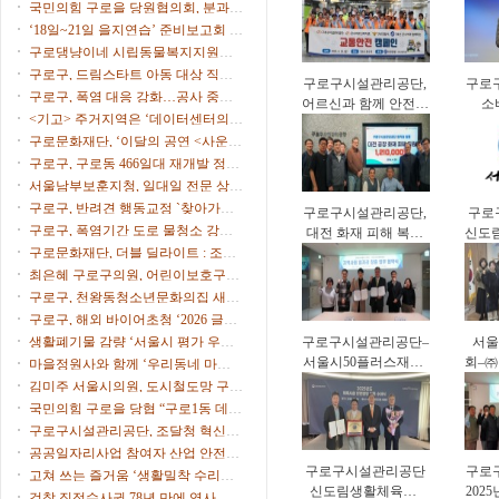
시
국민의힘 구로을 당원협의회, 분과위
대응력 강화
원장∙협의회장 임명
‘18일~21일 을지연습’ 준비보고회 개
최
구로댕냥이네 시립동물복지지원센
터 ‘길고양이 사진 공모전’
구로구, 드림스타트 아동 대상 직업
구로구시설관리공단,
구로
체험 프로그램 운영
구로구, 폭염 대응 강화…공사 중단·
어르신과 함께 안전한
소
행사 일정 조정
<기고> 주거지역은 ‘데이터센터의
보행문화 확산
(C
부지’가 아니다
구로문화재단, ‘이달의 공연 <사운드
중심
트립>’ 9월 공연 개최
구로구, 구로동 466일대 재개발 정비
계획 수립 본격 착수
서울남부보훈지청, 일대일 전문 상담
가 ‘보훈매니저’ 운영
구로구, 반려견 행동교정 `찾아가는
구로구시설관리공단,
구로
펫마스터` 참가자 모집
구로구, 폭염기간 도로 물청소 강화,
대전 화재 피해 복구
신도
살수차7대 투입 무더위 식힌다
구로문화재단, 더블 딜라이트 : 조윤
지원 성금 전달
르신
성 트리오 & 스탠딩 에그 개최
최은혜 구로구의원, 어린이보호구역
운영 개선 주민 간담회 개최
구로구, 천왕동청소년문화의집 새단
장…오픈파티·청소년 축제
구로구, 해외 바이어초청 ‘2026 글로
벌 비즈니스 상담회’ 참가기업 모집
생활폐기물 감량 ‘서울시 평가 우수
구로구시설관리공단–
서울
구’ 선정
서울시50플러스재단,
회–
마을정원사와 함께 ‘우리동네 마을
중장년 일자리 창출
빌리
정원’ 식재 행사 개최
김미주 서울시의원, 도시철도망 구축
업무협약
계획 시민공청회 참석
국민의힘 구로을 당협 “구로1동 데이
터센터 추진 중단을”
구로구시설관리공단, 조달청 혁신제
품 도입으로 공영주차장 화재 대응력
공공일자리사업 참여자 산업 안전·
강화
구로구시설관리공단
구로
보건 교육 실시
고쳐 쓰는 즐거움 ‘생활밀착 수리교
신도림생활체육관,
202
육’ 운영
검찰 직접수사권 78년 만에 역사 속