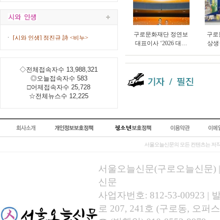
구로문화재단 정연보
구로
[시와 인생] 정진규 詩 <비누>
대표이사 ‘2026 대한
상생
민국 한류문화산업대
타’ 
상’ 수상
총연
◇전체접속자수 13,988,321
◎오늘접속자수 583
□어제접속자수 25,728
☆전체뉴스수 12,225
서울오늘신문의 모든 컨텐츠는 저작
서울오늘신문(구로오늘신문) | 등록
신문
사업자번호: 812-53-00923
로 207, 241호 (구로동, 오퍼스