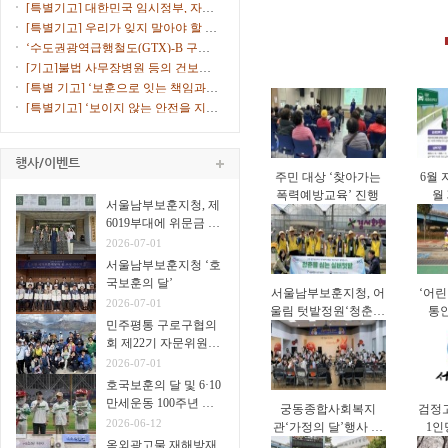
연속 선정
고 10% ...
[특별기고] 대한민국 임시정부, 자주
독립의 ...
[특별기고] 우리가 잊지 말아야 할 서
해수호...
‘수도권광역급행철도(GTX)-B 구로
노선 환기...
[기고]불법 사무장병원 등의 건보재
정 침해에...
[특별 기고] ‘보훈으로 잇는 책임과
통합의 ...
[특별기고] ‘보이지 않는 안전을 지키
는 안...
주민 대상 ‘찾아가는
6월 
폭력예방교육’ 진행
월
서울남부보훈지청, 제
6019부대에 위문금 전
달
2026-07-01
서울남부보훈지청 ‘호
국보훈의 달’
서울남부보훈지청, 어
‘어린
2026-07-01
울림 텃밭정원‘청춘을
통
민주평통 구로구협의
심는 실버 텃밭’진행
회 제22기 자문위원
31명
2026-07-01
호국보훈의 달 및 6·10
만세운동 100주년 고
궁동종합사회복지
검정
척야구장서 시구·시타
2026-06-12
관‘가정의 달’행사 진
1인
옥외광고물 재해방재
행