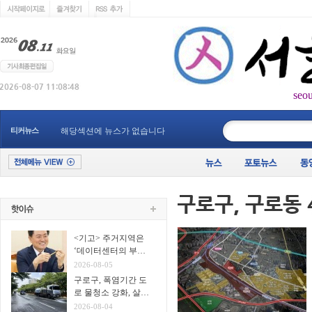
seo
____________
티커뉴스
해당섹션에 뉴스가 없습니다
<기고> 주거지역은
‘데이터센터의 부
지’가 아니다
2026-08-05
구로구, 폭염기간 도
로 물청소 강화, 살수
차7대 투입 무더위 식
2026-08-04