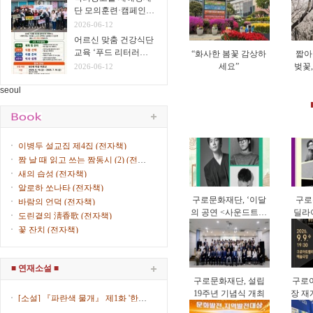
단 모의훈련·캠페인
실시
2026-06-12
어르신 맞춤 건강식단
교육 ‘푸드 리터러시
“화사한 봄꽃 감상하
짧아
클래스’ 운영
세요”
벚꽃
2026-06-12
게 
seoul
이병두 설교집 제4집 (전자책)
짬 날 때 읽고 쓰는 짬동시 (2) (전자
책)
새의 습성 (전자책)
알로하 쏘나타 (전자책)
구로문화재단, ‘이달
구로
바람의 언덕 (전자책)
의 공연 <사운드트립
딜라이
도린곁의 淸香歌 (전자책)
>’ 9월 공연 개최
리오
꽃 잔치 (전자책)
■ 연재소설 ■
구로문화재단, 설립
구로
19주년 기념식 개최
장 재
[소설] 『파란색 물개』 제1화 '한복
한국 
입은 女子' (제8회) / 김산