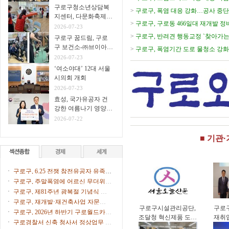
구로구청소년상담복
>
구로구, 폭염 대응 강화…공사 중단
지센터, 다문화축제서
>
구로구, 구로동 466일대 재개발 
생명존중 아웃리치 운
2026-07-23
영
>
구로구, 반려견 행동교정 `찾아가는
구로구 꿈드림, 구로
구 보건소-㈜브이아이
>
구로구, 폭염기간 도로 물청소 강화
펫 연계
2026-07-23
다
‘여소야대’ 12대 서울
시의회 개회
2026-07-23
효성, 국가유공자 건
강한 여름나기 영양식
지원
2026-07-22
■ 기관
구로구, 6.25 전쟁 참전유공자 유족에
화랑무공훈장 전수
구로구, 주말폭염에 어르신 무더위쉼
터 47개소 문 연다
구로구, 제81주년 광복절 기념식 개
최
구로구, 재개발·재건축사업 자문단 1
구로구시설관리공단,
구로
차 회의 개최
구로구, 2026년 하반기 구로월드카페
조달청 혁신제품 도입
재취
톡톡(Talk Talk) 수강생 모집
구로경찰서 신축 청사서 정상업무 개
으로 공영주차장 화재
업컨