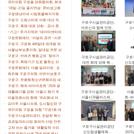
시
국민의힘 구로을 당원협의회, 분과위
대응력 강화
원장∙협의회장 임명
‘18일~21일 을지연습’ 준비보고회 개
최
구로댕냥이네 시립동물복지지원센
터 ‘길고양이 사진 공모전’
구로구, 드림스타트 아동 대상 직업
구로구시설관리공단,
구로
체험 프로그램 운영
구로구, 폭염 대응 강화…공사 중단·
어르신과 함께 안전한
소
행사 일정 조정
<기고> 주거지역은 ‘데이터센터의
보행문화 확산
(C
부지’가 아니다
구로문화재단, ‘이달의 공연 <사운드
중심
트립>’ 9월 공연 개최
구로구, 구로동 466일대 재개발 정비
계획 수립 본격 착수
서울남부보훈지청, 일대일 전문 상담
가 ‘보훈매니저’ 운영
구로구, 반려견 행동교정 `찾아가는
구로구시설관리공단,
구로
펫마스터` 참가자 모집
구로구, 폭염기간 도로 물청소 강화,
대전 화재 피해 복구
신도
살수차7대 투입 무더위 식힌다
구로문화재단, 더블 딜라이트 : 조윤
지원 성금 전달
르신
성 트리오 & 스탠딩 에그 개최
최은혜 구로구의원, 어린이보호구역
운영 개선 주민 간담회 개최
구로구, 천왕동청소년문화의집 새단
장…오픈파티·청소년 축제
구로구, 해외 바이어초청 ‘2026 글로
벌 비즈니스 상담회’ 참가기업 모집
생활폐기물 감량 ‘서울시 평가 우수
구로구시설관리공단–
서울
구’ 선정
서울시50플러스재단,
회–
마을정원사와 함께 ‘우리동네 마을
중장년 일자리 창출
빌리
정원’ 식재 행사 개최
김미주 서울시의원, 도시철도망 구축
업무협약
계획 시민공청회 참석
국민의힘 구로을 당협 “구로1동 데이
터센터 추진 중단을”
구로구시설관리공단, 조달청 혁신제
품 도입으로 공영주차장 화재 대응력
공공일자리사업 참여자 산업 안전·
강화
구로구시설관리공단
구로
보건 교육 실시
고쳐 쓰는 즐거움 ‘생활밀착 수리교
신도림생활체육관,
202
육’ 운영
검찰 직접수사권 78년 만에 역사 속