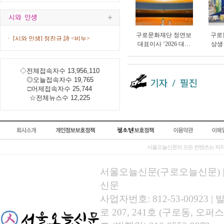
구로문화재단 정연보
구로
[시와 인생] 정진규 詩 <비누>
대표이사 ‘2026 대한
상생
민국 한류문화산업대
타’ 
상’ 수상
총연
◇전체접속자수 13,956,110
◎오늘접속자수 19,765
□어제접속자수 25,744
☆전체뉴스수 12,225
서울오늘신문의 모든 컨텐츠는 저작
서울오늘신문(구로오늘신문) | 등록
신문
사업자번호: 812-53-00923
로 207, 241호 (구로동, 오퍼스