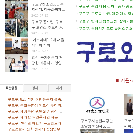
구로구청소년상담복
>
구로구, 폭염 대응 강화…공사 중단
지센터, 다문화축제서
>
구로구, 구로동 466일대 재개발 
생명존중 아웃리치 운
2026-07-23
영
>
구로구, 반려견 행동교정 `찾아가는
구로구 꿈드림, 구로
구 보건소-㈜브이아이
>
구로구, 폭염기간 도로 물청소 강화
펫 연계
2026-07-23
다
‘여소야대’ 12대 서울
시의회 개회
2026-07-23
효성, 국가유공자 건
강한 여름나기 영양식
지원
2026-07-22
■ 기관
구로구, 6.25 전쟁 참전유공자 유족에
화랑무공훈장 전수
구로구, 주말폭염에 어르신 무더위쉼
터 47개소 문 연다
구로구, 제81주년 광복절 기념식 개
최
구로구, 재개발·재건축사업 자문단 1
구로구시설관리공단,
구로
차 회의 개최
구로구, 2026년 하반기 구로월드카페
조달청 혁신제품 도입
재취
톡톡(Talk Talk) 수강생 모집
구로경찰서 신축 청사서 정상업무 개
으로 공영주차장 화재
업컨