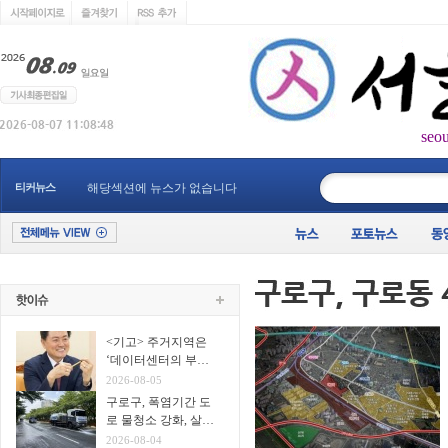
seo
____________
티커뉴스
해당섹션에 뉴스가 없습니다
<기고> 주거지역은
‘데이터센터의 부
지’가 아니다
2026-08-05
구로구, 폭염기간 도
로 물청소 강화, 살수
차7대 투입 무더위 식
2026-08-04