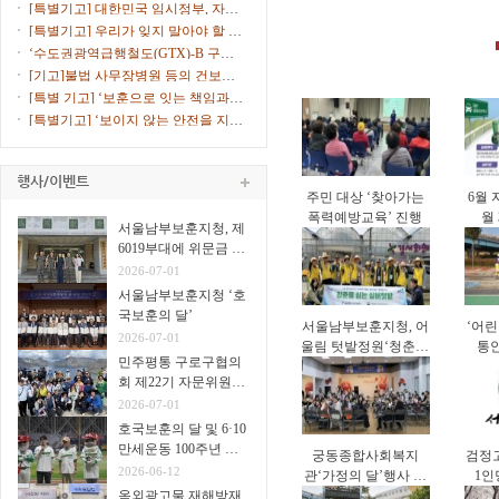
연속 선정
고 10% ...
[특별기고] 대한민국 임시정부, 자주
독립의 ...
[특별기고] 우리가 잊지 말아야 할 서
해수호...
‘수도권광역급행철도(GTX)-B 구로
노선 환기...
[기고]불법 사무장병원 등의 건보재
정 침해에...
[특별 기고] ‘보훈으로 잇는 책임과
통합의 ...
[특별기고] ‘보이지 않는 안전을 지키
는 안...
주민 대상 ‘찾아가는
6월 
폭력예방교육’ 진행
월
서울남부보훈지청, 제
6019부대에 위문금 전
달
2026-07-01
서울남부보훈지청 ‘호
국보훈의 달’
서울남부보훈지청, 어
‘어린
2026-07-01
울림 텃밭정원‘청춘을
통
민주평통 구로구협의
심는 실버 텃밭’진행
회 제22기 자문위원
31명
2026-07-01
호국보훈의 달 및 6·10
만세운동 100주년 고
궁동종합사회복지
검정
척야구장서 시구·시타
2026-06-12
관‘가정의 달’행사 진
1인
옥외광고물 재해방재
행