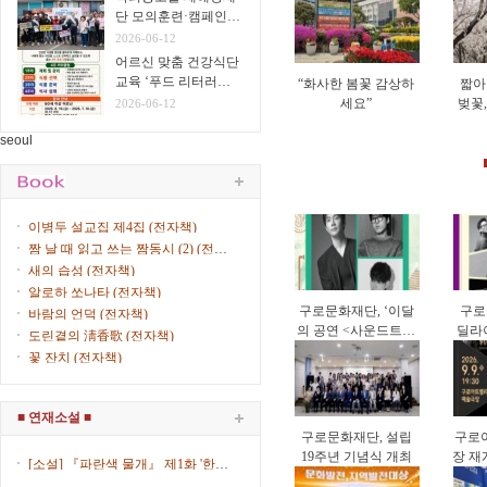
단 모의훈련·캠페인
실시
2026-06-12
어르신 맞춤 건강식단
교육 ‘푸드 리터러시
“화사한 봄꽃 감상하
짧아
클래스’ 운영
세요”
벚꽃
2026-06-12
게 
seoul
이병두 설교집 제4집 (전자책)
짬 날 때 읽고 쓰는 짬동시 (2) (전자
책)
새의 습성 (전자책)
알로하 쏘나타 (전자책)
구로문화재단, ‘이달
구로
바람의 언덕 (전자책)
의 공연 <사운드트립
딜라이
도린곁의 淸香歌 (전자책)
>’ 9월 공연 개최
리오
꽃 잔치 (전자책)
■ 연재소설 ■
구로문화재단, 설립
구로
19주년 기념식 개최
장 재
[소설] 『파란색 물개』 제1화 '한복
한국 
입은 女子' (제8회) / 김산