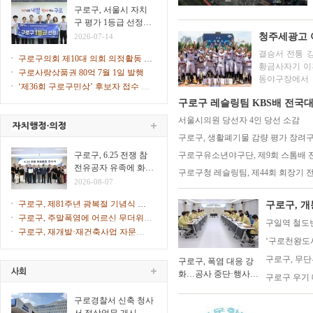
힌다
구로구, 서울시 자치
구 평가 1등급 선정…
2026년 지자체 합동평
청주세광고 
2026-07-14
가
결승서 전통 강
구로구의회 제10대 의회 의정활동 시
황금사자기 이후 44년만에 충북 
작
구로사랑상품권 80억 7월 1일 발행
동야구장에서 
‘제36회 구로구민상’ 후보자 접수 시
겸 주말리그 왕
작
구로구 레슬링팀 KBS배 전국대
서울시의원 당선자 4인 당선 소감
구로구, 생활폐기물 감량 평가 장려구
구로구, 6.25 전쟁 참
구로구유소년야구단, 제9회 스톰배
전유공자 유족에 화랑
구로구청 레슬링팀, 제44회 회장기 
무공훈장 전수
2026-08-07
구로구, 제81주년 광복절 기념식 개
구로구, 
최
구로구, 주말폭염에 어르신 무더위쉼
구일역 철도
터 47개소 문 연다
구로구, 재개발·재건축사업 자문단 1
‘구로천왕도서
차 회의 개최
구로구, 무
구로구, 폭염 대응 강
화…공사 중단·행사
구로구 우기 
일정 조정
구로경찰서 신축 청사