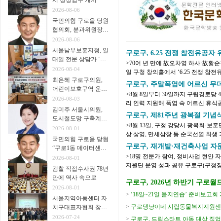
서 정상업무 개시
2026-08-06
국민의힘 구로을 당원
협의회, 분과위원장∙
협의회장 임명
2026-08-06
서울남부보훈지청, 일
구로구, 6.25 전쟁 참전유공
대일 전문 상담가 ‘보
>70여 년 만에 故오차영 하사·故황
훈매니저’ 운영
2026-08-04
일 구청 창의홀에서 ‘6.25 전쟁 참전
최은혜 구로구의원,
년 시작한 육군본부 주관 ‘6.25 전쟁 무
구로구, 주말폭염에 어르신 무더
어린이보호구역 운영
>8월 8일부터 30일까지 구립경로당 
개선 주민 간담회 개
2026-08-03
리 인력 지원해 폭염 속 어르신 휴식
최
김미주 서울시의원,
지는 가운데 어르신들이 주말과 휴일에
구로구, 제81주년 광복절 기념
도시철도망 구축계획
>8월 13일, 구청 강당서 광복회·보훈
시민공청회 참석
2026-08-01
상 상영, 만세삼창 등 순국선열 희생 기려 구로구(구청장 장인홍)는 제81
국민의힘 구로을 당협
을 맞아 오는 8월 13일(목) 오전 10시 30
구로구, 재개발·재건축사업 자문
“구로1동 데이터센터
>18명 전문가 참여, 정비사업 현안 자
추진 중단을”
2026-08-01
지원단 운영 성과 공유 구로구(구청장 장인홍)가 8월 6일 재개발·재건축사업 자문단
검찰 직접수사권 78년
1차 회의를 열고 정비사업 현안에 대한 
만에 역사 속으로
구로구, 2026년 하반기 구로월드카
2026-08-01
강생 모집
>
‘18일~21일 을지연습’ 준비보고회
서울지역아동센터 자
>
구로댕냥이네 시립동물복지지원센터
치구대표자협회 창립
총회 개최
2026-07-24
>
구로구, 드림스타트 아동 대상 직