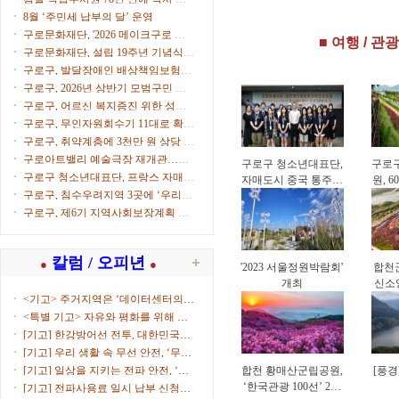
‘체육시설 안전경영
영(
으로
8월 ‘주민세 납부의 달’ 운영
인증(KSPO 45001)’
구로문화재단, '2026 메이크구로 아
■ 여행 / 관광
획득
트마켓' 참가자 모집
구로문화재단, 설립 19주년 기념식
개최
구로구, 발달장애인 배상책임보험으
로 생활 속 사고 보상
구로구, 2026년 상반기 모범구민 표
창 수여
구로구, 어르신 복지증진 위한 성금
500만원 전달
구로구, 무인자원회수기 11대로 확대
운영
구로구, 취약계층에 3천만 원 상당 후
원물품 전달
구로아트밸리 예술극장 재개관…이
구로구 청소년대표단,
구로
탈리아·한국 협연 '별들의 투란도트'
구로구 청소년대표단, 프랑스 자매도
자매도시 중국 통주구
원, 
시서 문화교류
구로구, 침수우려지역 3곳에 ‘우리동
방문…4박 5일 교류
네 수방거점’ 운영
활동
구로구, 제6기 지역사회보장계획 수
립 본격화
칼럼 / 오피년
●
●
'2023 서울정원박람회'
합천군
개최
신소
<기고> 주거지역은 ‘데이터센터의
부...
<특별 기고> 자유와 평화를 위해 함
께...
[기고] 한강방어선 전투, 대한민국을
지켜낸 ...
[기고] 우리 생활 속 무선 안전, ‘무선
국 허...
[기고] 일상을 지키는 전파 안전, ‘적
합천 황매산군립공원,
[풍경
합성평...
‘한국관광 100선’ 2회
[기고] 전파사용료 일시 납부 신청하