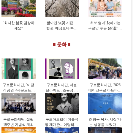
“화사한 봄꽃 감상하
짧아진 벚꽃 시즌…
초보 엄마‘찾아가는
세요”
벚꽃, 예상보다 빠르
구로맘 수유 온(溫)’시
게 피고 일찍 졌다
행
■ 문화 ■
구로문화재단, ‘이달
구로문화재단, 더블
구로문화재단, '2026
의 공연 <사운드트립
딜라이트 : 조윤성 트
메이크구로 아트마켓'
>’ 9월 공연 개최
리오 & 스탠딩 에그
참가자 모집
개최
구로문화재단, 설립
구로아트밸리 예술극
최형묵 목사, 시집‘나
19주년 기념식 개최
장 재개관…이탈리아·
는 생명을 보았다-기
한국 협연 '별들의 투
다림의 시간들-’출간