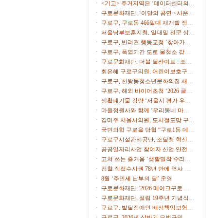
행사 일정 조정
<기고> 주거지역은 ‘데이터센터의
부지’가 아니다
구로문화재단, ‘이달의 공연 <사운드
트립>’ 9월 공연 개최
구로구, 구로동 466일대 재개발 정비
계획 수립 본격 착수
서울남부보훈지청, 일대일 전문 상담
가 ‘보훈매니저’ 운영
구로구, 반려견 행동교정 `찾아가는
펫마스터` 참가자 모집
구로구, 폭염기간 도로 물청소 강화,
살수차7대 투입 무더위 식힌다
구로문화재단, 더블 딜라이트 : 조윤
성 트리오 & 스탠딩 에그 개최
최은혜 구로구의원, 어린이보호구역
운영 개선 주민 간담회 개최
구로구, 천왕동청소년문화의집 새단
장…오픈파티·청소년 축제
구로구, 해외 바이어초청 ‘2026 글로
벌 비즈니스 상담회’ 참가기업 모집
생활폐기물 감량 ‘서울시 평가 우수
구’ 선정
마을정원사와 함께 ‘우리동네 마을
정원’ 식재 행사 개최
김미주 서울시의원, 도시철도망 구축
계획 시민공청회 참석
국민의힘 구로을 당협 “구로1동 데이
터센터 추진 중단을”
구로구시설관리공단, 조달청 혁신제
품 도입으로 공영주차장 화재 대응력
공공일자리사업 참여자 산업 안전·
강화
보건 교육 실시
고쳐 쓰는 즐거움 ‘생활밀착 수리교
육’ 운영
검찰 직접수사권 78년 만에 역사 속
으로
8월 ‘주민세 납부의 달’ 운영
구로문화재단, '2026 메이크구로 아
트마켓' 참가자 모집
구로문화재단, 설립 19주년 기념식
개최
구로구, 발달장애인 배상책임보험으
로 생활 속 사고 보상
구로구, 2026년 상반기 모범구민 표