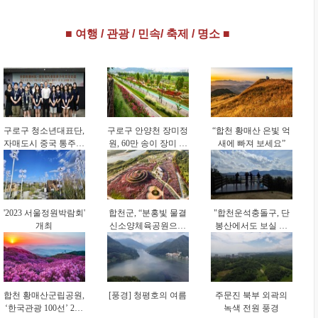
‘체육시설 안전경영
영(CCM) 신규 인증
‘물필터 공기세척 기
인증(KSPO 45001)’
획득 성과
술’ 도입 위한 업무협
■ 여행 / 관광 / 민속/ 축제 / 명소 ■
획득
약 체결
구로구 청소년대표단,
구로구 안양천 장미정
“합천 황매산 은빛 억
자매도시 중국 통주구
원, 60만 송이 장미 만
새에 빠져 보세요”
방문…4박 5일 교류
개 ‘절정’
활동
'2023 서울정원박람회'
합천군, “분홍빛 물결
"합천운석충돌구, 단
개최
신소양체육공원으로
봉산에서도 보실 수
오세요"
있습니다"
합천 황매산군립공원,
[풍경] 청평호의 여름
주문진 북부 외곽의
‘한국관광 100선’ 2회
녹색 전원 풍경