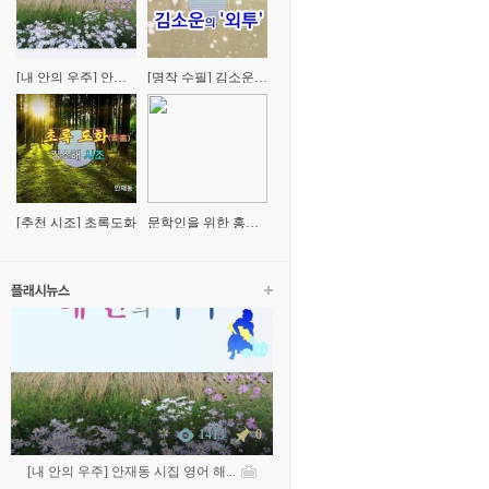
[내 안의 우주] 안재
[명작 수필] 김소운의
동 시집 영어 해설(평
'외투'
론)
[추천 시조] 초록도화
문학인을 위한 홍문
표 교수의 '시창작' 특
강
1413
0
[내 안의 우주] 안재동 시집 영어 해...