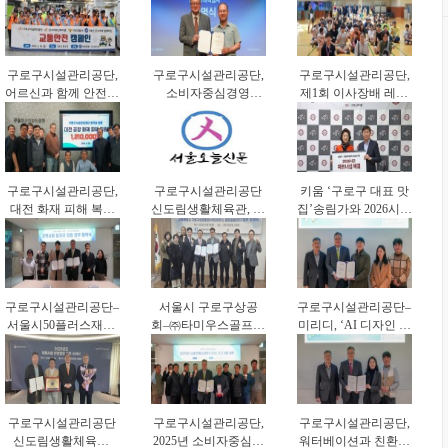
대응력 강화
결(
구로구시설관리공단,
구로구시설관리공단,
구로구시설관리공단,
어르신과 함께 안전한
소비자중심경영
제1회 이사장배 레이
보행문화 확산
(CCM) 선포… 고객
저사격대회 개최
중심 서비스 혁신 나
선다
구로구시설관리공단,
구로구시설관리공단
키움 ‘구로구 대표 맛
대전 화재 피해 복구
신도림생활체육관, 어
집’송림가와 2026시즌
지원 성금 전달
르신 건강체조교실 운
파트너십 체결
영
구로구시설관리공단–
서울시 구로구상공
구로구시설관리공단–
서울시50플러스재단,
회–㈜타미우스골프앤
미리디, ‘AI 디자인 기
중장년 일자리 창출
빌리지‘업무협약’체
반 공공디지털 전환’
업무협약
결
업무협약 체결
구로구시설관리공단
구로구시설관리공단,
구로구시설관리공단,
신도림생활체육관,
2025년 소비자중심경
워터베이션과 친환경