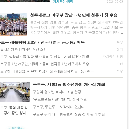
자치행정·의정
2026-08-05
성이 꾸준히 제기돼 왔다. 2025년 6월 서울시
신속통합기획 주택재개발 후보지로 선정된 데
이어 지난 7월 22일...
청주세광고 야구부 창단 72년만에 청룡기 첫 우승
결승서 전통 강호 경북고 6-2로 잡고 정상에전국대회 1982년
황금사자기 이후 44년만에 충북 청주 세광고가 12일 서울 목
동야구장에서 열린 제81회 청룡기 전국고교야구선수권대회
겸 주말리그 왕중왕전(조선일보·...
2026-07-14
로구 레슬링팀 KBS배 전국대회서 금1·동2 획득
수상
울시의원 당선자 4인 당선 소감
정치
로구, 생활폐기물 감량 평가 장려구 선정…시비 8천만 원 확보
자치행정·의정
로구유소년야구단, 제9회 스톰배 전국유소년야구대회 우승
수상
로구청 레슬링팀, 제44회 회장기 전국레슬링대회 금1·동2 획득
수상
구로구, 개봉3동 청소년카페 개소식 개최
구일역 철도변 녹지대 조성 완공
‘구로천왕도서관’ 7월 2일 정식 개관
구로구, 무단투기 사각지대 없앤다
로구, 폭염 대응 강
…공사 중단·행사
구로구 우기 대비 빗물받이 집중 정비·관리 추진
정 조정