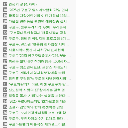
17
인생의 꽃 (전자책)
18
‘2025년 구로구 일자리박람회’23일 연다
19
국공립 다향어린이집 이전 개원식 16일
개최
20
가을철 반려동물 광견병 예방접종 실시
21
구로구, 침수우려지역 3곳에 ‘우리동네 수
방거점’ 운영
22
‘구로꿈나무인형극제’전통시장과 공원으
로 확장 개막
23
구로구, 경비원 취업지원 프로그램 3기 참
여자 모집
24
구로구, 2025년 ‘맞춤형 전자입찰 서비스
실무교육’ 14일 개최
25
서울지역아동센터 자치구대표자협회 창
립총회 개최
26
구로구‘2025 인구주택총조사’22일부터 실
시
27
괴산군 절임배추 직거래행사…500상자
선착순
28
구로구 청소년대표단, 프랑스 자매도시서
문화교류
29
구로구, 제6기 지역사회보장계획 수립 본
격화
30
장인홍 구청장‘남구로역 새벽인력시장’찾
아
31
“구로차량기지 이전, 이젠 구로구가 답해
야 할 때”
32
신도림역‘사랑의 집’찾아가는 결핵 검진
진행
33
최형묵 목사, 시집‘나는 생명을 보았다-기
다림의 시간들-’출간
34
‘2025 구로G페스티벌’결과보고회 개최
35
소설가 김영하와 함께 평생학습 강연 연
다
36
구로구, 모자건강센터 8월 프로그램 참여
자 모집
37
구로구, 무인자원회수기 11대로 확대 운
영
38
구로아트밸리 예술극장 재개관…이탈리