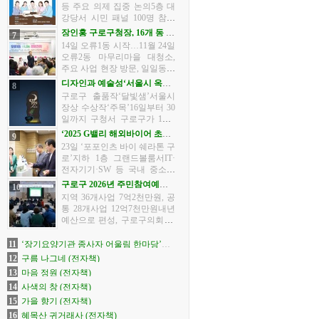
다. ‘구로청소년축제’는 기획
등 주요 의제 집중 논의5층 대
부터 운영까지 청소년들이
강당서 시민 패널 100명 참여
직...
숙의형 토론 방식구로구가 ‘기
장인홍 구로구청장, 16개 동 순
7
본이 튼튼한 구로만들기 대토
회 방문 나서
14일 오류1동 시작…11월 24일
론회’를 10월 22일 구청 본관 5
오류2동 마무리마을 대청소,
층 대강당에서 연다.이번 행
주요 사업 현장 방문, 일일동장
사...
등 구로구가 지난 10월 14일 오
디자인과 예술성‘서울시 옥외
8
류1동을 시작으로 ‘2025년 하
광고 수상작’전시
구로구 출품작‘달빛샘’서울시
반기 구청장 동 방문’ 일정에
장상 수상작‘주목’16일부터 30
나섰다.구청장 동 방문은 구
일까지 구청서 구로구가 10월
민...
16일부터 30일까지 구청에서
‘2025 G밸리 해외바이어 초청
9
‘2025년 서울시 옥외광고대상
수출상담회’개최
23일 ‘포포인츠 바이 쉐라톤 구
공모전’ 수상작 전시회를 연다.
로’지하 1층 그랜드볼룸서IT·
이번 전시회는 서울시와 (사)...
전자기기·SW 등 국내 중소기
업 63개사, 해외 바이어 30개사
구로구 2026년 주민참여예산
10
참가 구로구가 23일 서울경제
사업 최종 선정
지역 36개사업 7억2천만원, 공
진흥원·금천구·한국산업단지
통 28개사업 12억7천만원내년
공단과 함께 ‘2025 G밸리 해
예산으로 편성, 구로구의회 심
외...
의 거쳐 최종 확정 구로구 2025
년 주민참여예산 총회가 지난
11
‘장기요양기관 종사자 어울림 한마당’개
14일 오후 4시 구청 강당에서
최
12
구름 나그네 (전자책)
성황리에 마쳤다.구는 구정 전
13
마음 정원 (전자책)
반...
14
사색의 창 (전자책)
15
가을 향기 (전자책)
16
혜목산 귀거래사 (전자책)