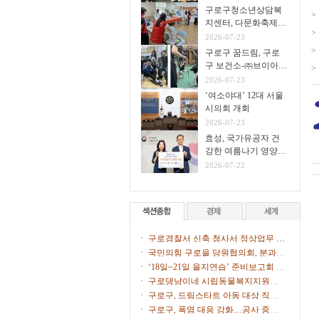
구로구청소년상담복
>
지센터, 다문화축제서
업
>
생명존중 아웃리치 운
2026-07-23
영
>
구로구 꿈드림, 구로
구 보건소-㈜브이아이
>
펫 연계
2026-07-23
‘여소야대’ 12대 서울
시의회 개회
2026-07-23
효성, 국가유공자 건
강한 여름나기 영양식
지원
2026-07-22
구로경찰서 신축 청사서 정상업무 개
시
국민의힘 구로을 당원협의회, 분과위
원장∙협의회장 임명
‘18일~21일 을지연습’ 준비보고회 개
최
구로댕냥이네 시립동물복지지원센
터 ‘길고양이 사진 공모전’
구로구, 드림스타트 아동 대상 직업
체험 프로그램 운영
구로구, 폭염 대응 강화…공사 중단·