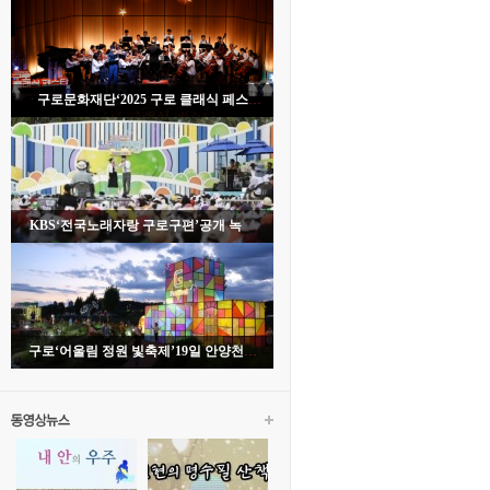
구로문화재단‘2025 구로 클래식 페스
타’개막식 성료
KBS‘전국노래자랑 구로구편’공개 녹화
성황리 열려
구로‘어울림 정원 빛축제’19일 안양천서
개막