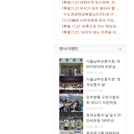
고 10% ...
[특별기고] 대한민국 임시정부, 자주
독립의 ...
[특별기고] 우리가 잊지 말아야 할 서
해수호...
‘수도권광역급행철도(GTX)-B 구로
노선 환기...
[기고]불법 사무장병원 등의 건보재
정 침해에...
[특별 기고] ‘보훈으로 잇는 책임과
통합의 ...
[특별기고] ‘보이지 않는 안전을 지키
는 안...
서울남부보훈지청, 제
6019부대에 위문금 전
달
2026-07-01
서울남부보훈지청 ‘호
국보훈의 달’
2026-07-01
민주평통 구로구협의
회 제22기 자문위원
31명
2026-07-01
호국보훈의 달 및 6·10
만세운동 100주년 고
척야구장서 시구·시타
2026-06-12
옥외광고물 재해방재