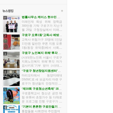
법률사무소 케이스 현수민 대
1
표변호사, (재)구로구장학회에
미래인재 육성 위해 장학금
장학금 전달
300만원 기탁 구로구가 지난 9
월 29일 구청장실에서 미래인
재 육성을 위한 장학금 기부 전
구로구 오류1동‘고독사 예방사
2
달식을 개최했다. 이날 전달식
업’추진
고독사 위험가구 10명에 1인당
에는 장인홍 구로구청장을 비
11만원 밑반찬 쿠폰 지원 오류
롯해 김홍수 (재)구로구장학회
1동(동장 유덕중)에서 사회적
이사...
고립에 따른 고독사를 예방하
구로구 노인복지 위해‘후각 자
3
기 위해 특별한 사업<나 혼자
가검사키트’기부 받아
(사)대한노인회 서울시 구로구
산다 ‘외출의 재발견’>을 추진
지회노인복지 위해‘후각 자가
한다.이 사업은 공공의 적...
검사키트’기부 받아 (사)대한
노인회 서울시 구로구지회(지
‘구로구 청년창업지원센터’16
4
회장 함태호)는 어르신들의 건
일 개관
마리오타워서 동양미래대
강한 노후를 응원하기 위해 국
DMMC로 새 보금자리 마련 구
내 후각의료분야 전문기업 ㈜
로구가 청년들의 안정적인 창
아로마...
업활동을 지원하기 위해 ‘구로
‘제10회 구로청소년축제’ 18일
5
구 청년창업지원센터’를 새롭
개최
구로중학교서 청소년 공연·체
게 단장했다. 구는 기존 마리오
험·유튜버·초청가수 등 다채로
타워(디지털로30길 28)에 위치
운 프로그램 진행 구로구가 오
한 청년창...
는 18일 구로중학교에서 ‘제10
‘기본이 튼튼한 구로만들기 대
6
회 구로청소년축제’를 개최한
토론회’22일 개최
통합돌봄·사회연대·주민참여