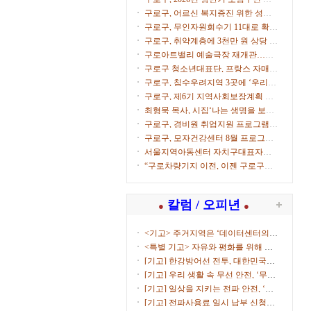
창 수여
구로구, 어르신 복지증진 위한 성금
500만원 전달
구로구, 무인자원회수기 11대로 확대
운영
구로구, 취약계층에 3천만 원 상당 후
원물품 전달
구로아트밸리 예술극장 재개관…이
탈리아·한국 협연 '별들의 투란도트'
구로구 청소년대표단, 프랑스 자매도
시서 문화교류
구로구, 침수우려지역 3곳에 ‘우리동
네 수방거점’ 운영
구로구, 제6기 지역사회보장계획 수
립 본격화
최형묵 목사, 시집‘나는 생명을 보았
다-기다림의 시간들-’출간
구로구, 경비원 취업지원 프로그램 3
기 참여자 모집
구로구, 모자건강센터 8월 프로그램
참여자 모집
서울지역아동센터 자치구대표자협
회 창립총회 개최
“구로차량기지 이전, 이젠 구로구가
답해야 할 때”
칼럼 / 오피년
●
●
<기고> 주거지역은 ‘데이터센터의
부...
<특별 기고> 자유와 평화를 위해 함
께...
[기고] 한강방어선 전투, 대한민국을
지켜낸 ...
[기고] 우리 생활 속 무선 안전, ‘무선
국 허...
[기고] 일상을 지키는 전파 안전, ‘적
합성평...
[기고] 전파사용료 일시 납부 신청하