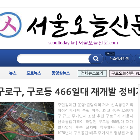
seoultoday.kr | 서울오늘신문.com
____________
주민참여단 운영·원팀회의 거쳐 신속통합기획
확정정비계획 수립 착수…최고 40층·1,500가
구 규모 주거단지 조성 추진 구로구가 서울시
신속통합기획이 확정된 구로동 466일대 재개
발사업의 후속 절차에 착수했다. 대상지는
1970년대 구로공단 배후 주거지로 형성된 저층
주택 밀집지역으로, 노후 주거환경 개선 필요