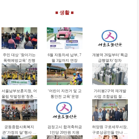
연속 선정
■ 생활 ■
주민 대상 ‘찾아가는
6월 자동차세 납부, 7
개봉역 26일부터‘특급
폭력예방교육’ 진행
월 3일까지 연장
급행열차’정차
서울남부보훈지청, 어
‘어린이 자전거 및 교
가리봉2구역 재개발
울림 텃밭정원‘청춘을
통안전 교육’운영
사업 조합설립 절차
심는 실버 텃밭’진행
본격화
궁동종합사회복지
검정고시 합격축하금
허양원 구로세무서장,
관‘가정의 달’행사 진
1인당 20만원 지원
구로상공인들 만나 애
행
로∙건의사항 청취