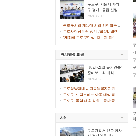
힌다
구로구, 서울시 자치
구 평가 1등급 선정…
2026년 지자체 합동평
2026-07-14
가
구로구의회 제10대 의회 의정활동 시
작
구로사랑상품권 80억 7월 1일 발행
‘제36회 구로구민상’ 후보자 접수 시
작
구
서
구
‘18일~21일 을지연습’
구
준비보고회 개최
구
2026-08-06
구로댕냥이네 시립동물복지지원센
터 ‘길고양이 사진 공모전’
구로구, 드림스타트 아동 대상 직업
체험 프로그램 운영
구로구, 폭염 대응 강화…공사 중단·
행사 일정 조정
구
화
일
구로경찰서 신축 청사