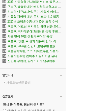
아·한국 협연 '별들의 투란도트'
39
2025년‘맞춤형 전자입찰 서비스 실무교
육’개최
40
구로구, 발달장애인 배상책임보험으로 생
활 속 사고 보상
41
신도림 디큐브시티, 주민-사업자 상생안
합의
42
겨울철 감염병 예방 독감·코로나19 접종
43
2025년 모범운수종사자 35명 표창 수여
44
구로구, 어르신 복지증진 위한 성금 500만
원 전달
45
구로구, 취약계층에 3천만 원 상당 후원물
품 전달
46
가을 맞이 10월 생활체육대회‘풍성’
47
구로구, ‘생활 속 위기 대응력 강화’ 어린
이 맞춤형 안전교육 추진
48
구로구, 2026년 상반기 모범구민 표창 수
여
49
구로문화재단, '2026 메이크구로 아트마
켓' 참가자 모집
50
더불어민주당 김미주 서울시의원 원내대
변인 선출
51
장인홍 구청장, 말레이시아 남쿠칭市 방
문
서울오늘신문 출범
전시 군 작통권, 당신의 생각은?
안된다. 북한군 기습남침하기 때문에