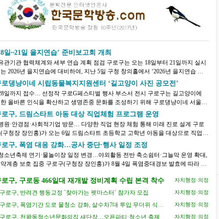
18일~21일 을지연습’ 준비보고회 개최
관기관 협력체계와 세부 연습 계획 점검 구로구는 오는 18일부터 21일까지 실시
는 2026년 을지연습에 대비하여, 지난 5일 구청 창의홀에서 ‘2026년 을지연습 준
보고회’​를 개최했다. 이번 보고회는 을지연...
구로댕냥이네 시립동물복지지원센터 ‘길고양이 사진 공모전’
28일까지 접수… 선정작 구로G페스티벌 행사 부스서 전시 구로구는 길고양이에
한 올바른 인식을 확산하고 생명존중 문화를 조성하기 위해 구로댕냥이네 서울시
동물복지지원센터에서 ‘길고양이 사진 공모전’...
구로구, 드림스타트 아동 대상 직업체험 프로그램 운영
병원·안경점·사회적기업 방문… 다양한 직업 현장 체험 통해 미래 진로 설계 구로
(구청장 장인홍)가 오는 6일 드림스타트 초등학교 고학년 아동을 대상으로 직업체
 프로그램을 운영한다. 드림스타트는 0세부터...
구로구, 폭염 대응 강화…공사 중단·행사 일정 조정
청소년축제 연기·물놀이장 일정 변경…야외활동 전반 축소쉼터·그늘막 운영 확대,
 보호 집중 구로구(구청장 장인홍)가 8월 4일 폭염중대경보 발효에 따라 긴
대책회의를 열고, 야외사업장 중단과 행사 ...
로구, 구로동 466일대 재개발 정비계획 수립 본격 착수
자치행정·의정
구로구, 반려견 행동교정 `찾아가는 펫마스터` 참가자 모집
자치행정·의정
구로구, 폭염기간 도로 물청소 강화, 살수차7대 투입 무더위 식힌
자치행정·의정
다
구로구, 천왕동청소년문화의집 새단장…오픈파티·청소년 축제
자치행정·의정