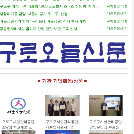
구로구, 해외 바이어초청 ‘2026 글로벌 비즈니스 상담회’ 참가기
자치행정·의정
 모집
생활폐기물 감량 ‘서울시 평가 우수구’ 선정
자치행정·의정
마을정원사와 함께 ‘우리동네 마을정원’ 식재 행사 개최
자치행정·의정
공공일자리사업 참여자 산업 안전·보건 교육 실시
자치행정·의정
■ 기관·기업활동/상품 ■
구로구시설관리공단,
구로구시설관리공단,
구로구시설관리공단,
조달청 혁신제품 도입
재취업지원서비스 기
공영수영장 수질정보
으로 공영주차장 화재
업컨설팅 업무협약 체
공개 고도화 추진