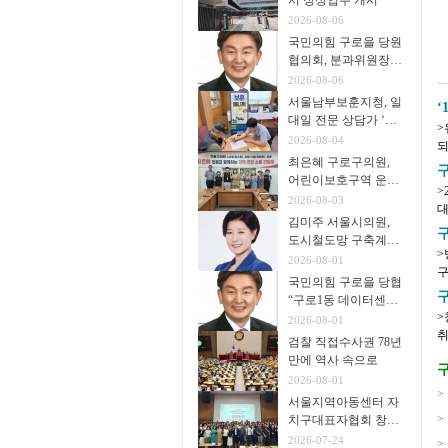
서 정상업무 개시
2026-08-06
국민의힘 구로을 당원
협의회, 분과위원장∙
협의회장 임명
2026-08-06
서울남부보훈지청, 일
‘
대일 전문 상담가 ‘보
>유
훈매니저’ 운영
2026-08-04
되
최은혜 구로구의원,
비
어린이보호구역 운영
>
개선 주민 간담회 개
2026-08-03
대
최
김미주 서울시의원,
립
도시철도망 구축계획
>
시민공청회 참석
2026-08-01
구
국민의힘 구로을 당협
험
“구로1동 데이터센터
>
추진 중단을”
2026-08-01
취약계층
검찰 직접수사권 78년
급
만에 역사 속으로
구
2026-08-01
>
서울지역아동센터 자
>
치구대표자협회 창립
총회 개최
2026-07-24
>