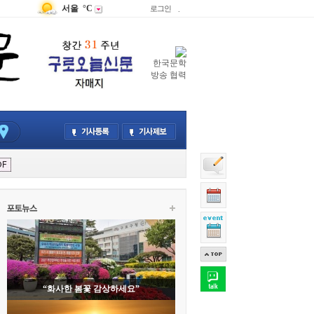
서울
°C
로그인
.
한국문학
방송 협력
“화사한 봄꽃 감상하세요”