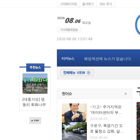
티커뉴스
해당섹션에 뉴스가 없습니다
[대중가요] 영
동리 회화나무
<기고> 주거지역은
‘데이터센터의 부
지’가 아니다
2026-08-05
구로구, 폭염기간 도
로 물청소 강화, 살수
차7대 투입 무더위 식
2026-08-04