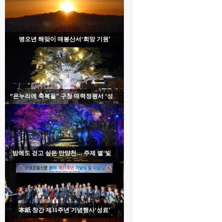
병오년 해맞이 매봉산서‘희망 기원’
“온누리에 축복을” 구청 매력정원서 ‘성탄
트리 점등’
밤에도 걷고 싶은 안양천… 주제 별‘빛의
산책길’조성
本紙 창간 제31주년 기념행사‘성료’