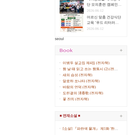
단 모의훈련·캠페인
실시
2026-06-12
어르신 맞춤 건강식단
교육 ‘푸드 리터러시
클래스’ 운영
2026-06-12
seoul
이병두 설교집 제4집 (전자책)
짬 날 때 읽고 쓰는 짬동시 (2) (전자
책)
새의 습성 (전자책)
알로하 쏘나타 (전자책)
바람의 언덕 (전자책)
도린곁의 淸香歌 (전자책)
꽃 잔치 (전자책)
■ 연재소설 ■
[소설] 『파란색 물개』 제1화 '한복
입은 女子' (제8회) / 김산