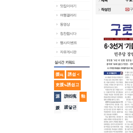
구로오
제목
맛집이야기
작성인
여행갤러리
동영상
칭찬합시다
행사/이벤트
자유게시판
援щ
誘쇱＜
吏援ъ誘쇱고
源
諛⑹寃
釉
蹂닿굔
媛