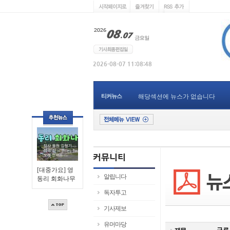
티커뉴스
해당섹션에 뉴스가 없습니다
[대중가요] 영
알립니다
동리 회화나무
독자투고
기사제보
유머마당