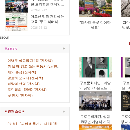
단 모의훈련·캠페인
실시
2026-06-12
어르신 맞춤 건강식단
교육 ‘푸드 리터러시
“화사한 봄꽃 감상하
짧아
클래스’ 운영
세요”
벚꽃
2026-06-12
게 
seoul
이병두 설교집 제4집 (전자책)
짬 날 때 읽고 쓰는 짬동시 (2) (전자
책)
새의 습성 (전자책)
알로하 쏘나타 (전자책)
구로문화재단, ‘이달
구로
바람의 언덕 (전자책)
의 공연 <사운드트립
딜라이
도린곁의 淸香歌 (전자책)
>’ 9월 공연 개최
리오
꽃 잔치 (전자책)
■ 연재소설 ■
구로문화재단, 설립
구로
19주년 기념식 개최
장 재
[소설] 『파란색 물개』 제1화 '한복
한국 
입은 女子' (제8회) / 김산