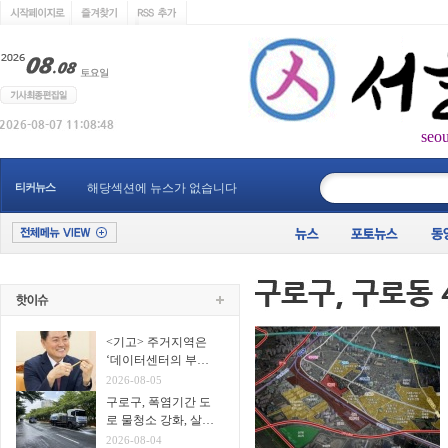
seo
____________
티커뉴스
해당섹션에 뉴스가 없습니다
<기고> 주거지역은
‘데이터센터의 부
지’가 아니다
2026-08-05
구로구, 폭염기간 도
로 물청소 강화, 살수
차7대 투입 무더위 식
2026-08-04