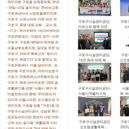
시
국민의힘 구로을 당원협의회, 분과위
대응력 강화
원장∙협의회장 임명
‘18일~21일 을지연습’ 준비보고회 개
최
구로댕냥이네 시립동물복지지원센
터 ‘길고양이 사진 공모전’
구로구, 드림스타트 아동 대상 직업
구로구시설관리공단,
구로
체험 프로그램 운영
구로구, 폭염 대응 강화…공사 중단·
어르신과 함께 안전한
소
행사 일정 조정
<기고> 주거지역은 ‘데이터센터의
보행문화 확산
(C
부지’가 아니다
구로문화재단, ‘이달의 공연 <사운드
중심
트립>’ 9월 공연 개최
구로구, 구로동 466일대 재개발 정비
계획 수립 본격 착수
서울남부보훈지청, 일대일 전문 상담
가 ‘보훈매니저’ 운영
구로구, 반려견 행동교정 `찾아가는
구로구시설관리공단,
구로
펫마스터` 참가자 모집
구로구, 폭염기간 도로 물청소 강화,
대전 화재 피해 복구
신도
살수차7대 투입 무더위 식힌다
구로문화재단, 더블 딜라이트 : 조윤
지원 성금 전달
르신
성 트리오 & 스탠딩 에그 개최
최은혜 구로구의원, 어린이보호구역
운영 개선 주민 간담회 개최
구로구, 천왕동청소년문화의집 새단
장…오픈파티·청소년 축제
구로구, 해외 바이어초청 ‘2026 글로
벌 비즈니스 상담회’ 참가기업 모집
생활폐기물 감량 ‘서울시 평가 우수
구로구시설관리공단–
서울
구’ 선정
서울시50플러스재단,
회–
마을정원사와 함께 ‘우리동네 마을
중장년 일자리 창출
빌리
정원’ 식재 행사 개최
김미주 서울시의원, 도시철도망 구축
업무협약
계획 시민공청회 참석
국민의힘 구로을 당협 “구로1동 데이
터센터 추진 중단을”
구로구시설관리공단, 조달청 혁신제
품 도입으로 공영주차장 화재 대응력
공공일자리사업 참여자 산업 안전·
강화
구로구시설관리공단
구로
보건 교육 실시
고쳐 쓰는 즐거움 ‘생활밀착 수리교
신도림생활체육관,
202
육’ 운영
검찰 직접수사권 78년 만에 역사 속