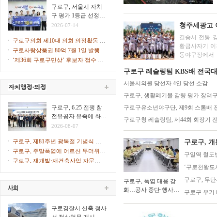
힌다
구로구, 서울시 자치
구 평가 1등급 선정…
2026년 지자체 합동평
청주세광고 
2026-07-14
가
결승서 전통 강
구로구의회 제10대 의회 의정활동 시
황금사자기 이후 44년만에 충북 
작
구로사랑상품권 80억 7월 1일 발행
동야구장에서 
‘제36회 구로구민상’ 후보자 접수 시
겸 주말리그 왕
작
구로구 레슬링팀 KBS배 전국대
서울시의원 당선자 4인 당선 소감
구로구, 생활폐기물 감량 평가 장려구
구로구, 6.25 전쟁 참
구로구유소년야구단, 제9회 스톰배
전유공자 유족에 화랑
구로구청 레슬링팀, 제44회 회장기 
무공훈장 전수
2026-08-07
구로구, 제81주년 광복절 기념식 개
구로구, 
최
구로구, 주말폭염에 어르신 무더위쉼
구일역 철도
터 47개소 문 연다
구로구, 재개발·재건축사업 자문단 1
‘구로천왕도서
차 회의 개최
구로구, 무
구로구, 폭염 대응 강
화…공사 중단·행사
구로구 우기 
일정 조정
구로경찰서 신축 청사