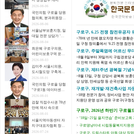
서 정상업무 개시
2026-08-06
국민의힘 구로을 당원
협의회, 분과위원장∙
협의회장 임명
2026-08-06
서울남부보훈지청, 일
구로구, 6.25 전쟁 참전유공
대일 전문 상담가 ‘보
>70여 년 만에 故오차영 하사·故황
훈매니저’ 운영
2026-08-04
일 구청 창의홀에서 ‘6.25 전쟁 참전
최은혜 구로구의원,
년 시작한 육군본부 주관 ‘6.25 전쟁 무
구로구, 주말폭염에 어르신 무더
어린이보호구역 운영
>8월 8일부터 30일까지 구립경로당 
개선 주민 간담회 개
2026-08-03
리 인력 지원해 폭염 속 어르신 휴식
최
김미주 서울시의원,
지는 가운데 어르신들이 주말과 휴일에
구로구, 제81주년 광복절 기념
도시철도망 구축계획
>8월 13일, 구청 강당서 광복회·보훈
시민공청회 참석
2026-08-01
상 상영, 만세삼창 등 순국선열 희생 기려 구로구(구청장 장인홍)는 제81
국민의힘 구로을 당협
을 맞아 오는 8월 13일(목) 오전 10시 30
구로구, 재개발·재건축사업 자문
“구로1동 데이터센터
>18명 전문가 참여, 정비사업 현안 자
추진 중단을”
2026-08-01
지원단 운영 성과 공유 구로구(구청장 장인홍)가 8월 6일 재개발·재건축사업 자문단
검찰 직접수사권 78년
1차 회의를 열고 정비사업 현안에 대한 
만에 역사 속으로
구로구, 2026년 하반기 구로월드카
2026-08-01
강생 모집
>
‘18일~21일 을지연습’ 준비보고회
서울지역아동센터 자
>
구로댕냥이네 시립동물복지지원센터
치구대표자협회 창립
총회 개최
2026-07-24
>
구로구, 드림스타트 아동 대상 직