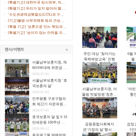
연속 선정
고 10% ...
[특별기고] 대한민국 임시정부, 자주
독립의 ...
[특별기고] 우리가 잊지 말아야 할 서
해수호...
‘수도권광역급행철도(GTX)-B 구로
노선 환기...
[기고]불법 사무장병원 등의 건보재
정 침해에...
[특별 기고] ‘보훈으로 잇는 책임과
통합의 ...
[특별기고] ‘보이지 않는 안전을 지키
는 안...
주민 대상 ‘찾아가는
6월 
폭력예방교육’ 진행
월
서울남부보훈지청, 제
6019부대에 위문금 전
달
2026-07-01
서울남부보훈지청 ‘호
국보훈의 달’
서울남부보훈지청, 어
‘어린
2026-07-01
울림 텃밭정원‘청춘을
통
민주평통 구로구협의
심는 실버 텃밭’진행
회 제22기 자문위원
31명
2026-07-01
호국보훈의 달 및 6·10
만세운동 100주년 고
궁동종합사회복지
검정
척야구장서 시구·시타
2026-06-12
관‘가정의 달’행사 진
1인
옥외광고물 재해방재
행