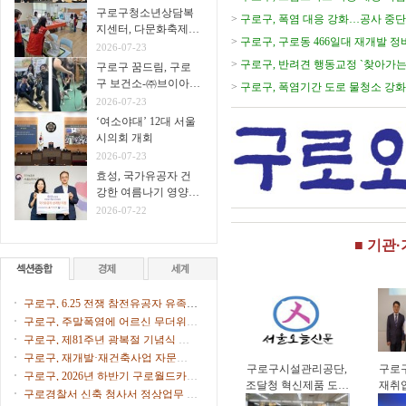
구로구청소년상담복
>
구로구, 폭염 대응 강화…공사 중단
지센터, 다문화축제서
>
구로구, 구로동 466일대 재개발 
생명존중 아웃리치 운
2026-07-23
영
>
구로구, 반려견 행동교정 `찾아가는
구로구 꿈드림, 구로
구 보건소-㈜브이아이
>
구로구, 폭염기간 도로 물청소 강화
펫 연계
2026-07-23
다
‘여소야대’ 12대 서울
시의회 개회
2026-07-23
효성, 국가유공자 건
강한 여름나기 영양식
지원
2026-07-22
■ 기관
구로구, 6.25 전쟁 참전유공자 유족에
화랑무공훈장 전수
구로구, 주말폭염에 어르신 무더위쉼
터 47개소 문 연다
구로구, 제81주년 광복절 기념식 개
최
구로구, 재개발·재건축사업 자문단 1
구로구시설관리공단,
구로
차 회의 개최
구로구, 2026년 하반기 구로월드카페
조달청 혁신제품 도입
재취
톡톡(Talk Talk) 수강생 모집
구로경찰서 신축 청사서 정상업무 개
으로 공영주차장 화재
업컨