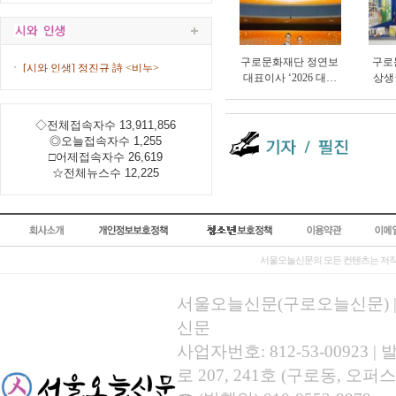
구로문화재단 정연보
구로
[시와 인생] 정진규 詩 <비누>
대표이사 ‘2026 대한
상생
민국 한류문화산업대
타’ 
상’ 수상
총연
◇전체접속자수 13,911,856
◎오늘접속자수 1,255
□어제접속자수 26,619
☆전체뉴스수 12,225
서울오늘신문의 모든 컨텐츠는 저작
서울오늘신문(구로오늘신문) | 등록
신문
사업자번호: 812-53-00923
로 207, 241호 (구로동, 오퍼스