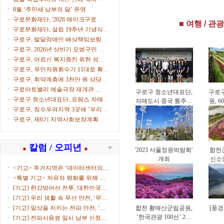
‘체육시설 안전경영
영(
으로
8월 ‘주민세 납부의 달’ 운영
인증(KSPO 45001)’
구로문화재단, '2026 메이크구로 아
■ 여행 / 관광
획득
트마켓' 참가자 모집
구로문화재단, 설립 19주년 기념식
개최
구로구, 발달장애인 배상책임보험으
로 생활 속 사고 보상
구로구, 2026년 상반기 모범구민 표
창 수여
구로구, 어르신 복지증진 위한 성금
500만원 전달
구로구, 무인자원회수기 11대로 확대
운영
구로구, 취약계층에 3천만 원 상당 후
원물품 전달
구로아트밸리 예술극장 재개관…이
구로구 청소년대표단,
구로
탈리아·한국 협연 '별들의 투란도트'
구로구 청소년대표단, 프랑스 자매도
자매도시 중국 통주구
원, 
시서 문화교류
구로구, 침수우려지역 3곳에 ‘우리동
방문…4박 5일 교류
네 수방거점’ 운영
활동
구로구, 제6기 지역사회보장계획 수
립 본격화
칼럼 / 오피년
●
●
'2023 서울정원박람회'
합천군
개최
신소
<기고> 주거지역은 ‘데이터센터의
부...
<특별 기고> 자유와 평화를 위해 함
께...
[기고] 한강방어선 전투, 대한민국을
지켜낸 ...
[기고] 우리 생활 속 무선 안전, ‘무선
국 허...
[기고] 일상을 지키는 전파 안전, ‘적
합천 황매산군립공원,
[풍경
합성평...
‘한국관광 100선’ 2회
[기고] 전파사용료 일시 납부 신청하