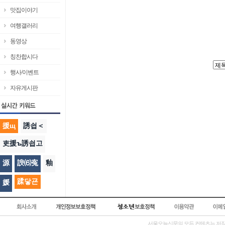
맛집이야기
여행갤러리
동영상
칭찬합시다
행사/이벤트
자유게시판
援щ
誘쇱＜
吏援ъ誘쇱고
源
諛⑹寃
釉
蹂닿굔
媛
서울오늘신문의 모든 컨텐츠는 저작