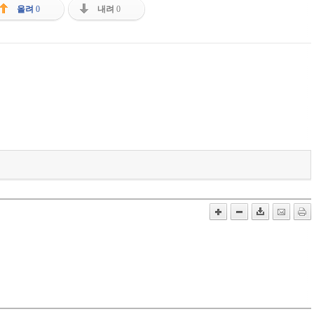
올려
0
내려
0