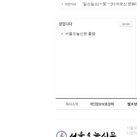
‘일소일소(一笑一少) 어르신 문화
서울오늘신문 출범
서울오늘
사업자번