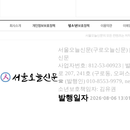
서울오늘신문의 모든 컨텐츠는 저작
서울오늘신문(구로오늘신문) | 등록
신문
사업자번호: 812-53-00923
로 207, 241호 (구로동, 오퍼스
☎ (발행인) 010-8553-9979, new
소년보호책임자: 김유권
발행일자