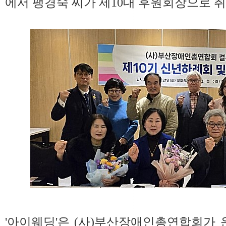
에서 팽경숙 씨가 제10대 후원회장으로 
'아이웨딩'은 (사)부산장애인총연합회가