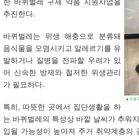
한 바퀴벌레 구제 약품 지원사업을
추진한다.
바퀴벌레는 위생 해충으로 분류돼
음식물을 오염시키고 알레르기를 유
발하거나 질병을 전파할 우려가 있
어 신속한 방제와 철저한 위생관리
가 필요하다.
▲구로구
특히, 따뜻한 곳에서 집단생활을 하
는 바퀴벌레의 특성상 바깥 날씨가 추워
입될 가능성이 높아져 주거 취약계층의 