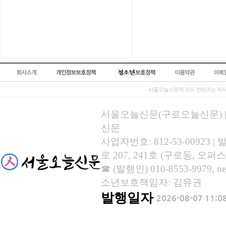
서울오늘신문의 모든 컨텐츠는 저작
서울오늘신문(구로오늘신문) | 등록
신문
사업자번호: 812-53-00923
로 207, 241호 (구로동, 오퍼스
☎ (발행인) 010-8553-9979, new
소년보호책임자: 김유권
발행일자