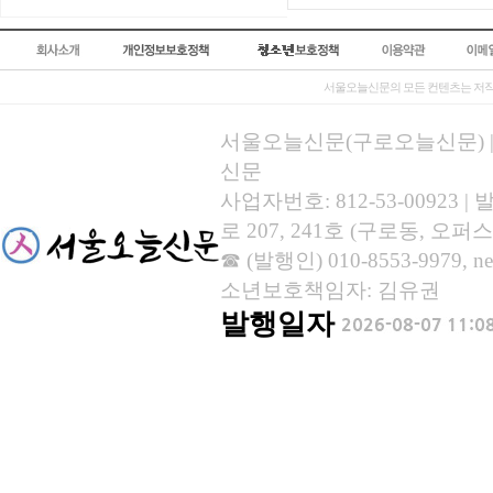
서울오늘신문의 모든 컨텐츠는 저작
서울오늘신문(구로오늘신문) | 등록
신문
사업자번호: 812-53-00923
로 207, 241호 (구로동, 오퍼스
☎ (발행인) 010-8553-9979, new
소년보호책임자: 김유권
발행일자