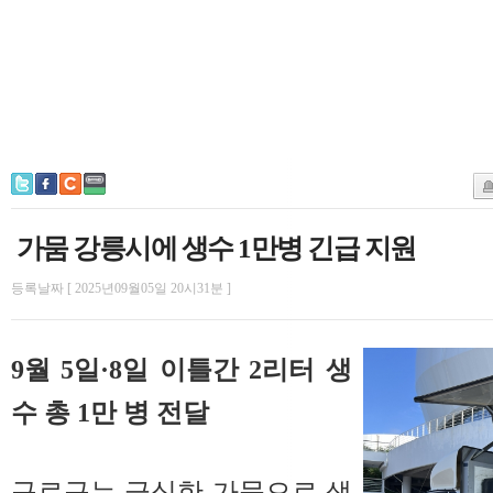
가뭄 강릉시에 생수 1만병 긴급 지원
등록날짜 [ 2025년09월05일 20시31분 ]
9월 5일·8일 이틀간 2리터 생
수 총 1만 병 전달
구로구는 극심한 가뭄으로 생