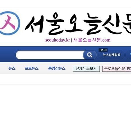
seoultoday.kr | 서울오늘신문.com
____________