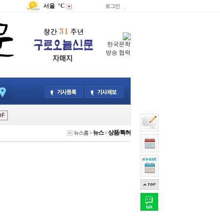
서울
°C
로그인
.
한국문학
방송 협력
뉴스
상품/특허
뉴스홈
>
>