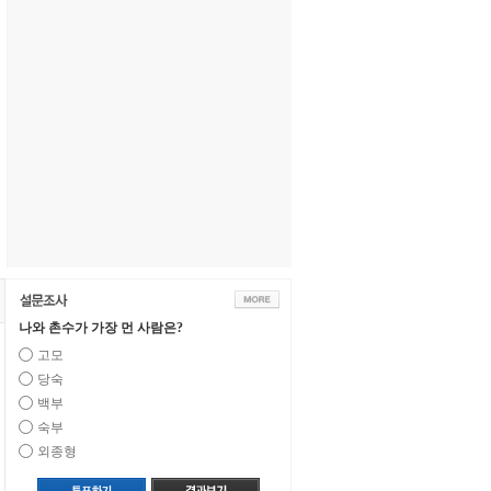
나와 촌수가 가장 먼 사람은?
고모
당숙
백부
숙부
외종형