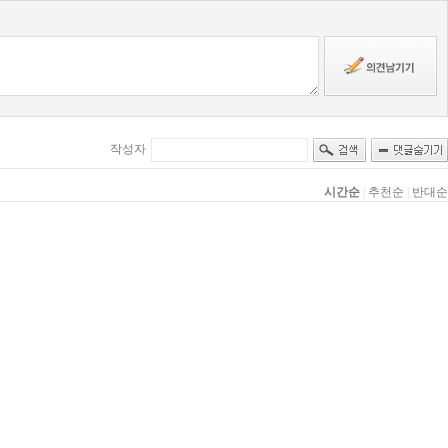
작성자
시간순
|
추천순
|
반대순