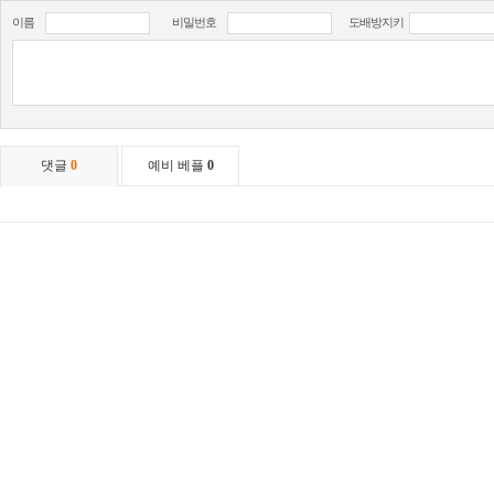
이름
비밀번호
도배방지키
댓글
0
예비 베플
0