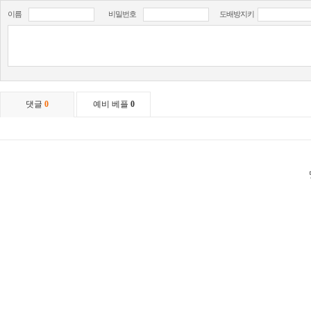
이름
비밀번호
도배방지키
댓글
0
예비 베플
0