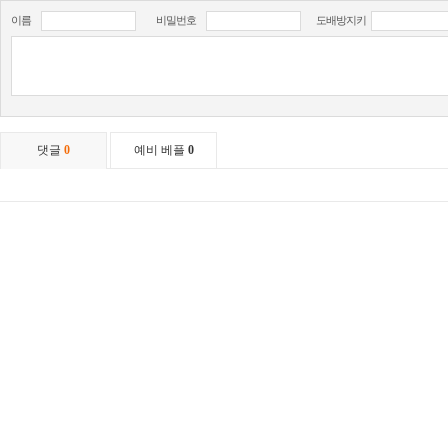
이름
비밀번호
도배방지키
댓글
0
예비 베플
0