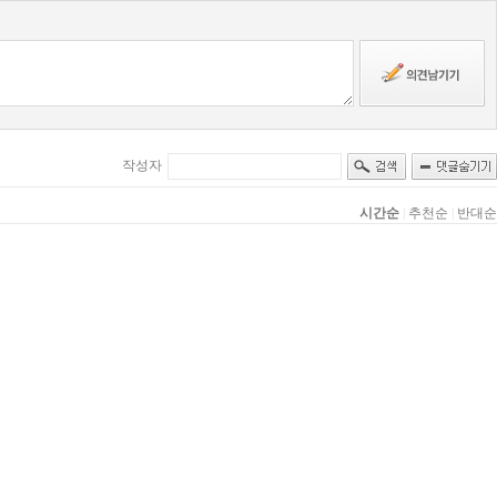
작성자
시간순
|
추천순
|
반대순