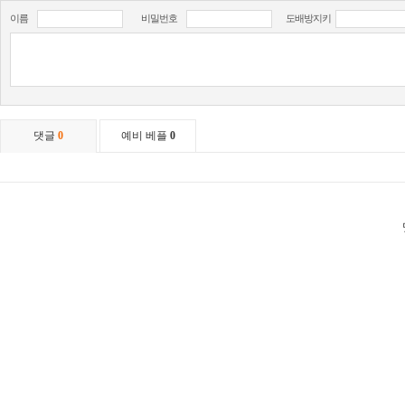
이름
비밀번호
도배방지키
댓글
0
예비 베플
0