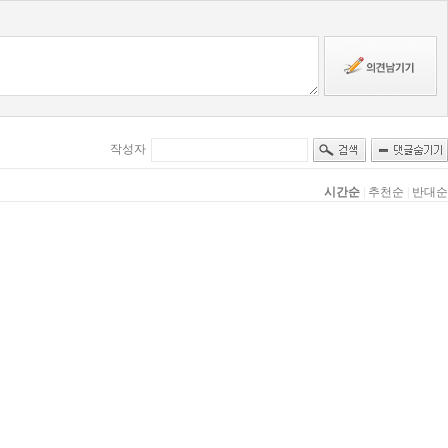
작성자
시간순
|
추천순
|
반대순