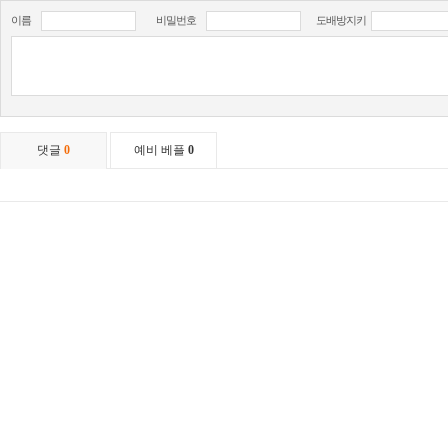
이름
비밀번호
도배방지키
댓글
0
예비 베플
0