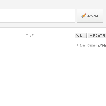
작성자
시간순
|
추천순
|
반대순