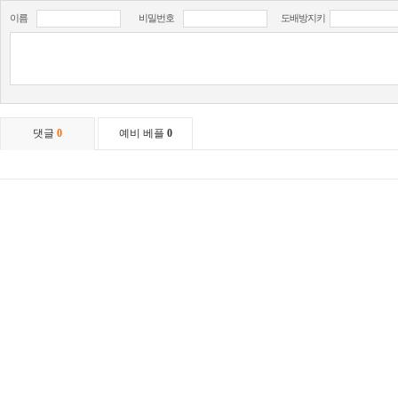
이름
비밀번호
도배방지키
댓글
0
예비 베플
0