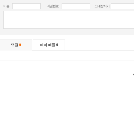
이름
비밀번호
도배방지키
댓글
0
예비 베플
0