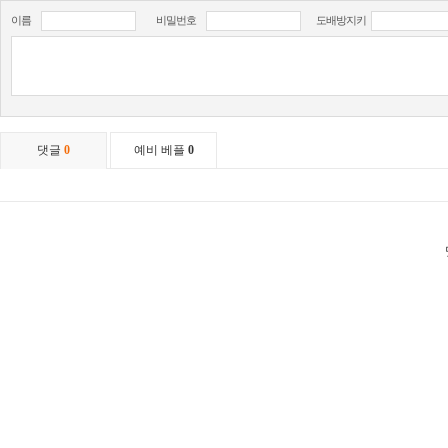
이름
비밀번호
도배방지키
댓글
0
예비 베플
0