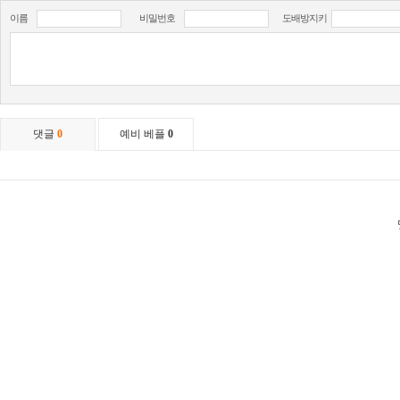
이름
비밀번호
도배방지키
댓글
0
예비 베플
0