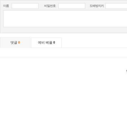
이름
비밀번호
도배방지키
댓글
0
예비 베플
0