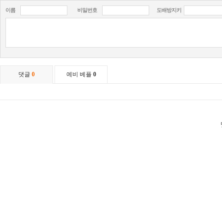
이름
비밀번호
도배방지키
댓글
0
예비 베플
0