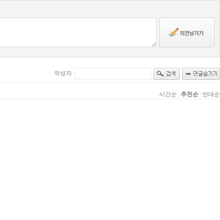
작성자
시간순
|
추천순
|
반대순