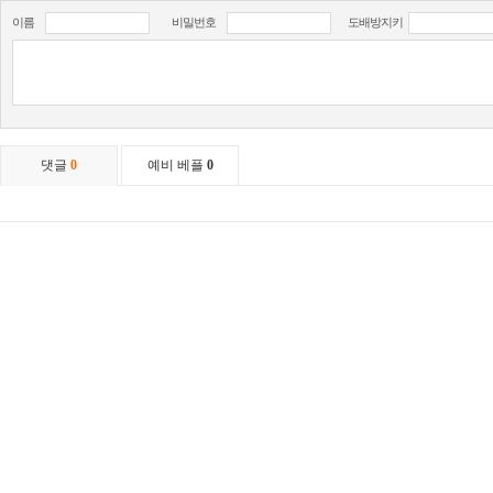
이름
비밀번호
도배방지키
댓글
0
예비 베플
0