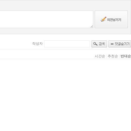
작성자
시간순
|
추천순
|
반대순