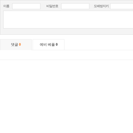
이름
비밀번호
도배방지키
댓글
0
예비 베플
0