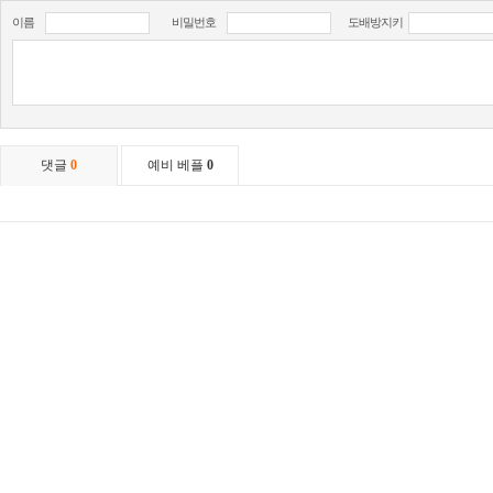
이름
비밀번호
도배방지키
댓글
0
예비 베플
0