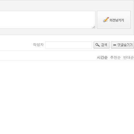
작성자
시간순
|
추천순
|
반대순