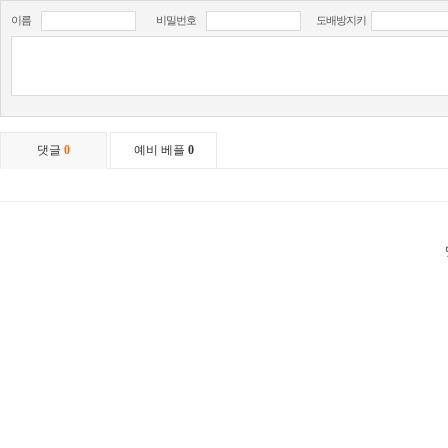
이름
비밀번호
도배방지키
댓글
0
예비 베플
0