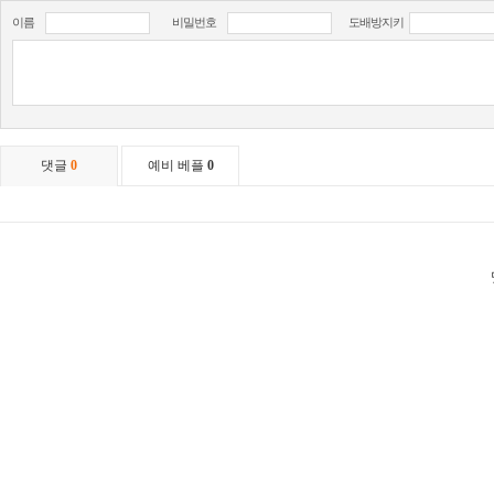
이름
비밀번호
도배방지키
댓글
0
예비 베플
0