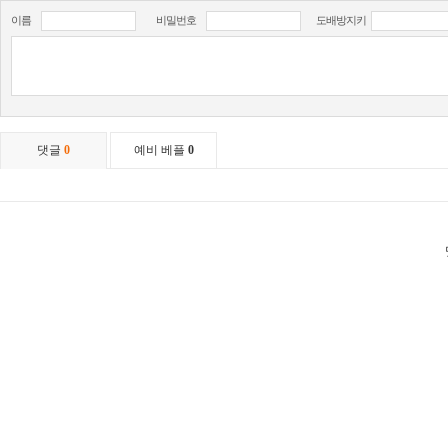
이름
비밀번호
도배방지키
댓글
0
예비 베플
0