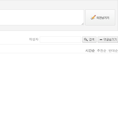
작성자
시간순
|
추천순
|
반대순