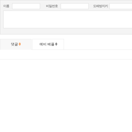
이름
비밀번호
도배방지키
댓글
0
예비 베플
0