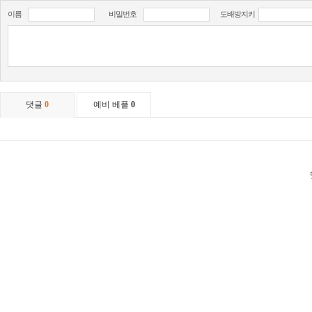
이름
비밀번호
도배방지키
댓글
0
예비 베플
0