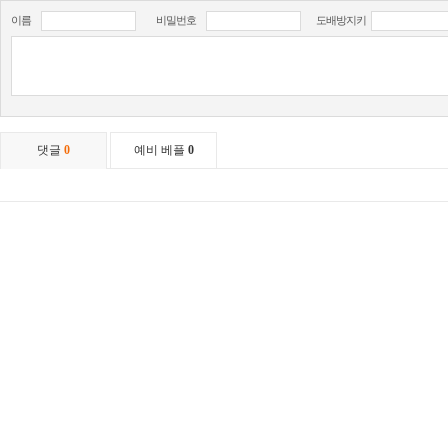
이름
비밀번호
도배방지키
댓글
0
예비 베플
0