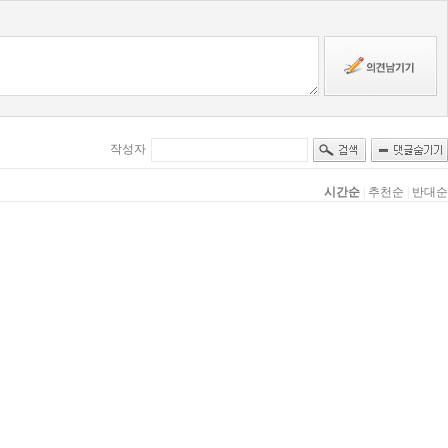
작성자
시간순
|
추천순
|
반대순