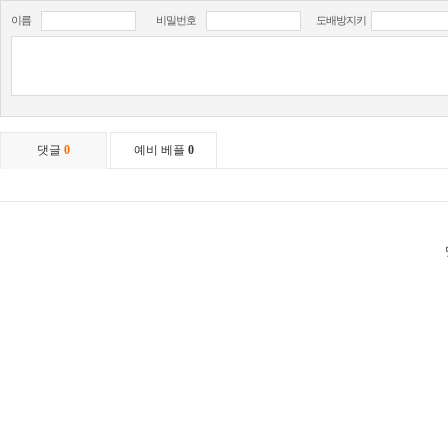
이름
비밀번호
도배방지키
댓글
0
예비 베플
0