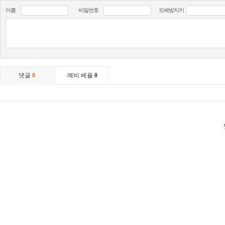
이름
비밀번호
도배방지키
댓글
0
예비 베플
0