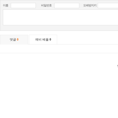
이름
비밀번호
도배방지키
댓글
0
예비 베플
0