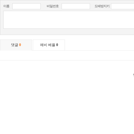
이름
비밀번호
도배방지키
댓글
0
예비 베플
0