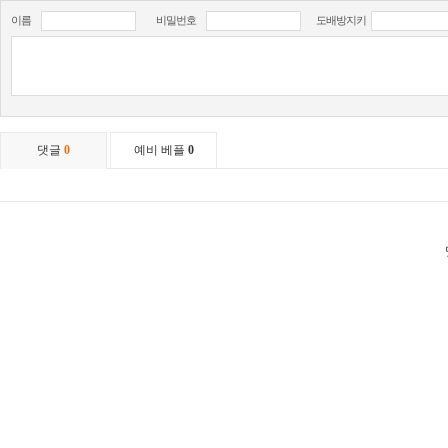
이름
비밀번호
도배방지키
댓글
0
예비 베플
0