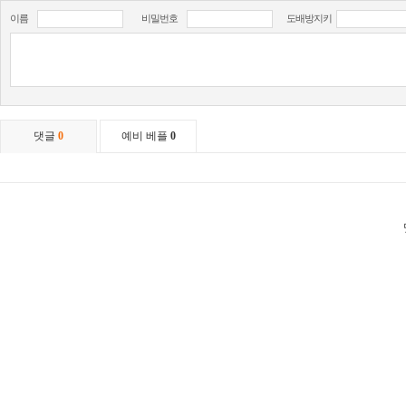
이름
비밀번호
도배방지키
댓글
0
예비 베플
0