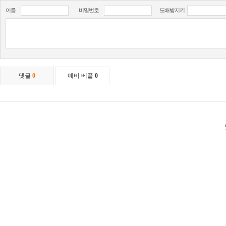
이름
비밀번호
도배방지키
댓글
0
예비 베플
0