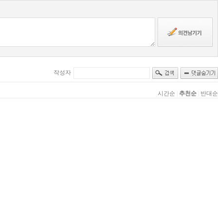
작성자
시간순
|
추천순
|
반대순