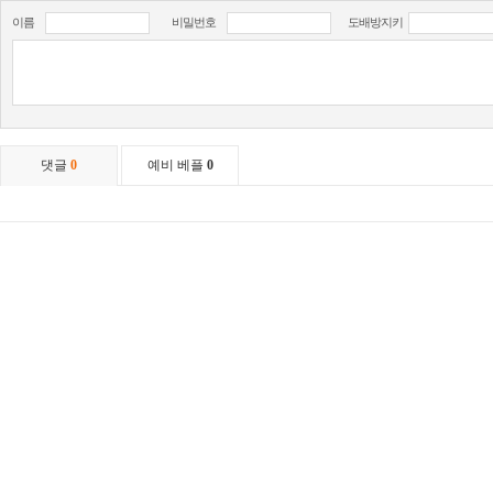
이름
비밀번호
도배방지키
댓글
0
예비 베플
0