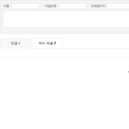
이름
비밀번호
도배방지키
댓글
0
예비 베플
0